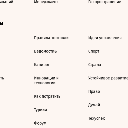
мпаний
Менеджмент
Распространение
ты
Правила торговли
Идеи управления
Ведомости&
Спорт
Капитал
Страна
ть
Инновации и
Устойчивое развити
технологии
Право
Как потратить
Думай
Туризм
Техуспех
Форум