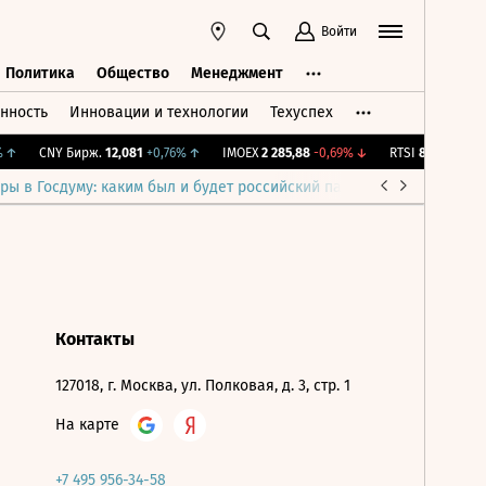
Войти
Политика
Общество
Менеджмент
нность
Инновации и технологии
Техуспех
ть
Политика
Общество
Менеджмент
↑
CNY Бирж.
12,081
+0,76%
↑
IMOEX
2 285,88
-0,69%
↓
RTSI
884,56
-1,27
ры в Госдуму: каким был и будет российский парламент
Война н
Контакты
127018, г. Москва, ул. Полковая, д. 3, стр. 1
На карте
+7 495 956-34-58