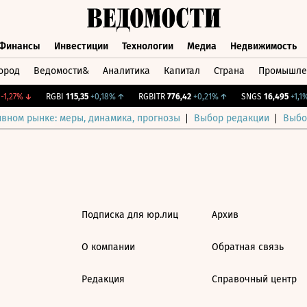
Финансы
Инвестиции
Технологии
Медиа
Недвижимость
ород
Ведомости&
Аналитика
Капитал
Страна
Промышле
а
Финансы
Инвестиции
Технологии
Медиа
Недвижимос
1,27%
↓
RGBI
115,35
+0,18%
↑
RGBITR
776,42
+0,21%
↑
SNGS
16,495
+1,1%
ивном рынке: меры, динамика, прогнозы
Выбор редакции
Выбо
Подписка для юр.лиц
Архив
О компании
Обратная связь
Редакция
Справочный центр