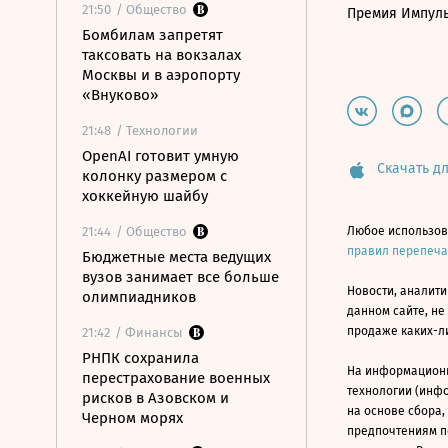
21:50
/ Общество
Премия Импул
Бомбилам запретят
таксовать на вокзалах
Москвы и в аэропорту
«Внуково»
21:48
/ Технологии
OpenAI готовит умную
Скачать дл
колонку размером с
хоккейную шайбу
21:44
/ Общество
Любое использов
правил перепеч
Бюджетные места ведущих
вузов занимает все больше
Новости, аналити
олимпиадников
данном сайте, не
продаже каких-л
21:42
/ Финансы
РНПК сохранила
На информацион
перестрахование военных
технологии (инф
рисков в Азовском и
на основе сбора,
Черном морях
предпочтениям п