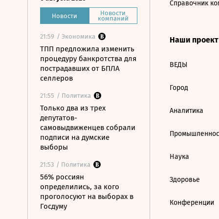
Справочник ко
Новости
Новости
компаний
21:59
/ Экономика
Наши проек
ТПП предложила изменить
процедуру банкротства для
ВЕДЫ
пострадавших от БПЛА
селлеров
Город
21:55
/ Политика
Только два из трех
Аналитика
депутатов-
самовыдвиженцев собрали
Промышленнос
подписи на думские
выборы
Наука
21:53
/ Политика
56% россиян
Здоровье
определились, за кого
проголосуют на выборах в
Конференции
Госдуму