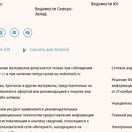
ьс
Ведомости Юг
Ведомости Северо-
Запад
я iOS
Скачать для Android
ание материалов допускается только при соблюдении
Сетевое изд
атки
и при наличии гиперссылки на vedomosti.ru
Решение Фе
ка, прогнозы и другие материалы, представленные на
информацио
 являются офертой или рекомендацией к покупке или
от 27 ноября
ибо активов.
Учредитель
ном ресурсе применяются рекомендательные
ормационные технологии предоставления информации
Главный ре
 систематизации и анализа сведений, относящихся к
ользователей сети «Интернет», находящихся на
Электронна