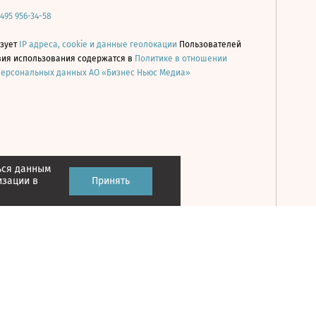
 495 956-34-58
ьзует
IP адреса, cookie и данные геолокации
Пользователей
овия использования содержатся в
Политике в отношении
персональных данных АО «Бизнес Ньюс Медиа»
ься данным
Принять
изации в