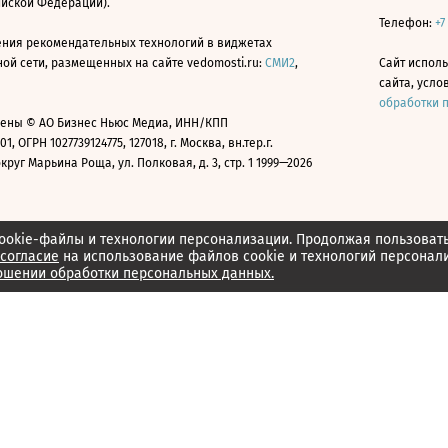
ийской Федерации).
Телефон:
+7
ния рекомендательных технологий в виджетах
й сети, размещенных на сайте vedomosti.ru:
СМИ2
,
Сайт испол
сайта, усл
обработки 
ены © АО Бизнес Ньюс Медиа, ИНН/КПП
01, ОГРН 1027739124775, 127018, г. Москва, вн.тер.г.
уг Марьина Роща, ул. Полковая, д. 3, стр. 1 1999—2026
ookie-файлы и технологии персонализации. Продолжая пользоват
согласие
на использование файлов cookie и технологий персонал
ошении обработки персональных данных.