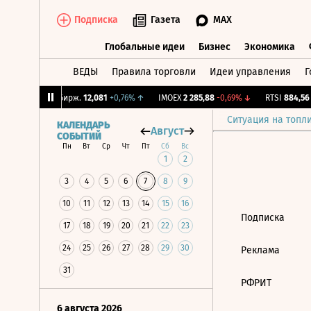
Подписка
Газета
MAX
Глобальные идеи
Бизнес
Экономика
ВЕДЫ
Правила торговли
Идеи управления
Г
Глобальные идеи
Бизнес
Экономик
1,1%
↑
CNY Бирж.
12,081
+0,76%
↑
IMOEX
2 285,88
-0,69%
↓
RTSI
884,56
-
Ситуация на топл
КАЛЕНДАРЬ
Август
СОБЫТИЙ
Пн
Вт
Ср
Чт
Пт
Сб
Вс
1
2
3
4
5
6
7
8
9
10
11
12
13
14
15
16
Подписка
17
18
19
20
21
22
23
24
25
26
27
28
29
30
Реклама
31
РФРИТ
6 августа 2026