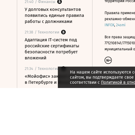
территории Росс
21:40
/ Финансы
У долговых консультантов
Правила примене
появились единые правила
рекламно-обменно
работы с должниками
INFOX
,
24smi
21:38
/ Технологии
Все права защищ
Адаптация IT-систем под
7712108141/7715010
российские сертификаты
муниципальный окр
безопасности потребует
вложений
21:34
/ Технологии
На нашем сайте используются c
«Мойофис» закрыл офисы
сайтом, вы подтверждаете свое
в Петербурге и Иннополисе
соответствии с
Политикой в отн
21:33
/ Политика
Россия поддержала
расширение
авиасообщения с
Казахстаном
21:28
/ Недвижимость