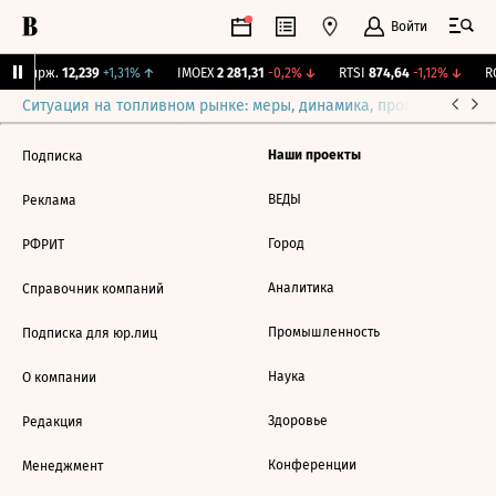
Войти
NY Бирж.
12,239
+1,31%
↑
IMOEX
2 281,31
-0,2%
↓
RTSI
874,64
-1,12%
↓
RG
Ситуация на топливном рынке: меры, динамика, прогнозы
Выб
Наши проекты
Подписка
ВЕДЫ
Реклама
Город
РФРИТ
Аналитика
Справочник компаний
Промышленность
Подписка для юр.лиц
Наука
О компании
Здоровье
Редакция
Конференции
Менеджмент