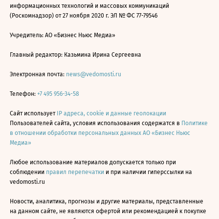
информационных технологий и массовых коммуникаций
(Роскомнадзор) от 27 ноября 2020 г. ЭЛ № ФС 77-79546
Учредитель: АО «Бизнес Ньюс Медиа»
Главный редактор: Казьмина Ирина Сергеевна
Электронная почта:
news@vedomosti.ru
Телефон:
+7 495 956-34-58
Сайт использует
IP адреса, cookie и данные геолокации
Пользователей сайта, условия использования содержатся в
Политике
в отношении обработки персональных данных АО «Бизнес Ньюс
Медиа»
Любое использование материалов допускается только при
соблюдении
правил перепечатки
и при наличии гиперссылки на
vedomosti.ru
Новости, аналитика, прогнозы и другие материалы, представленные
на данном сайте, не являются офертой или рекомендацией к покупке