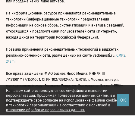
или продаже каких-либо активов.
На информационном ресурсе применяются рекомендательные
технологии (информационные технологии предоставления
информации на основе сбора, систематизации и анализа сведений,
относящихся к предпочтениям пользователей сети «Интернет»,
находящихся на территории Российской Федерации).
Правила применения рекомендательных технологий в виджетах
рекламно-обменной сети, размещенных на сайте vedomosti.ru:
СМИ2
,
24smi
Все права защищены © АО Бизнес Ньюс Медиа, ИНН/КПП
7712108141/771501001, ОГРН 1027739124775, 127018, г. Москва, вн.тер.г.
муниципальный округ Марьина Роща, ул. Полковая, д. 3, стр. 1 1999—
На нашем сайте используются cookie-файлы и технологии
2026
персонализации. Продолжая пользоваться данным сайтом, вы
ОК
подтверждаете свое
согласие
на использование файлов cookie
и технологий персонализации в соответствии с
Политикой в
отношении обработки персональных данных.