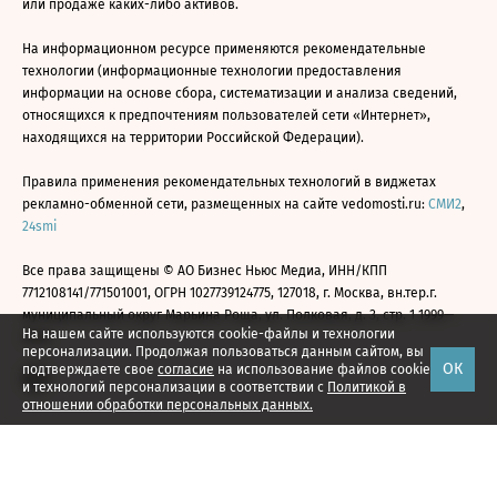
или продаже каких-либо активов.
На информационном ресурсе применяются рекомендательные
технологии (информационные технологии предоставления
информации на основе сбора, систематизации и анализа сведений,
относящихся к предпочтениям пользователей сети «Интернет»,
находящихся на территории Российской Федерации).
Правила применения рекомендательных технологий в виджетах
рекламно-обменной сети, размещенных на сайте vedomosti.ru:
СМИ2
,
24smi
Все права защищены © АО Бизнес Ньюс Медиа, ИНН/КПП
7712108141/771501001, ОГРН 1027739124775, 127018, г. Москва, вн.тер.г.
муниципальный округ Марьина Роща, ул. Полковая, д. 3, стр. 1 1999—
На нашем сайте используются cookie-файлы и технологии
2026
персонализации. Продолжая пользоваться данным сайтом, вы
ОК
подтверждаете свое
согласие
на использование файлов cookie
и технологий персонализации в соответствии с
Политикой в
отношении обработки персональных данных.