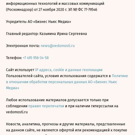
информационных технологий и массовых коммуникаций
(Роскомнадзор) от 27 ноября 2020 г. ЭЛ № ФС 77-79546
Учредитель: АО «Бизнес Ньюс Медиа»
Главный редактор: Казьмина Ирина Сергеевна
Электронная почта:
news@vedomosti.ru
Телефон:
+7 495 956-34-58
Сайт использует
IP адреса, cookie и данные геолокации
Пользователей сайта, условия использования содержатся в
Политике
в отношении обработки персональных данных АО «Бизнес Ньюс
Медиа»
Любое использование материалов допускается только при
соблюдении
правил перепечатки
и при наличии гиперссылки на
vedomosti.ru
Новости, аналитика, прогнозы и другие материалы, представленные
на данном сайте, не являются офертой или рекомендацией к покупке