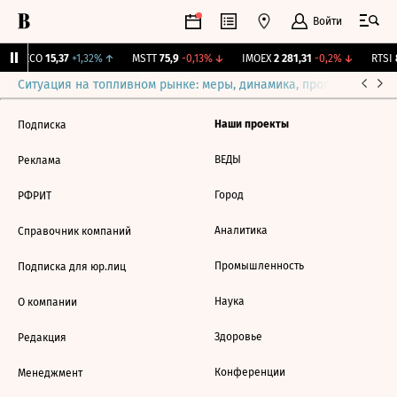
Войти
GECO
15,37
+1,32%
↑
MSTT
75,9
-0,13%
↓
IMOEX
2 281,31
-0,2%
↓
RTSI
8
Ситуация на топливном рынке: меры, динамика, прогнозы
Выб
Наши проекты
Подписка
ВЕДЫ
Реклама
Город
РФРИТ
Аналитика
Справочник компаний
Промышленность
Подписка для юр.лиц
Наука
О компании
Здоровье
Редакция
Конференции
Менеджмент