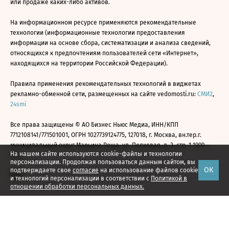
или продаже каких-либо активов.
На информационном ресурсе применяются рекомендательные
технологии (информационные технологии предоставления
информации на основе сбора, систематизации и анализа сведений,
относящихся к предпочтениям пользователей сети «Интернет»,
находящихся на территории Российской Федерации).
Правила применения рекомендательных технологий в виджетах
рекламно-обменной сети, размещенных на сайте vedomosti.ru:
СМИ2
,
24smi
Все права защищены © АО Бизнес Ньюс Медиа, ИНН/КПП
7712108141/771501001, ОГРН 1027739124775, 127018, г. Москва, вн.тер.г.
муниципальный округ Марьина Роща, ул. Полковая, д. 3, стр. 1 1999—
На нашем сайте используются cookie-файлы и технологии
2026
персонализации. Продолжая пользоваться данным сайтом, вы
ОК
подтверждаете свое
согласие
на использование файлов cookie
и технологий персонализации в соответствии с
Политикой в
отношении обработки персональных данных.