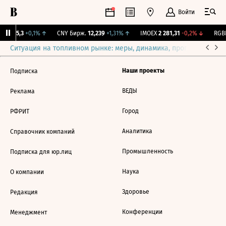
Войти
BI
115,3
+0,1%
↑
CNY Бирж.
12,239
+1,31%
↑
IMOEX
2 281,31
-0,2%
↓
RGBI
Ситуация на топливном рынке: меры, динамика, прогнозы
Выб
Наши проекты
Подписка
ВЕДЫ
Реклама
Город
РФРИТ
Аналитика
Справочник компаний
Промышленность
Подписка для юр.лиц
Наука
О компании
Здоровье
Редакция
Конференции
Менеджмент