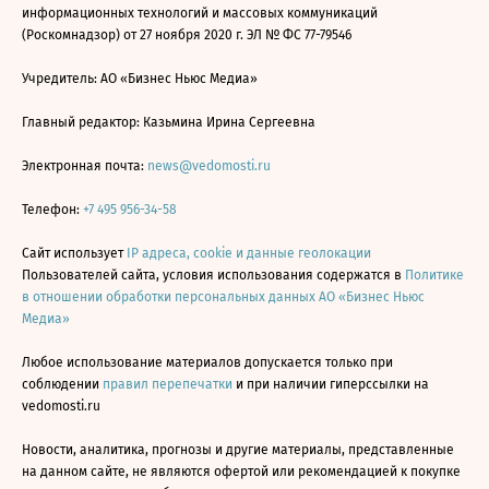
информационных технологий и массовых коммуникаций
(Роскомнадзор) от 27 ноября 2020 г. ЭЛ № ФС 77-79546
Учредитель: АО «Бизнес Ньюс Медиа»
Главный редактор: Казьмина Ирина Сергеевна
Электронная почта:
news@vedomosti.ru
Телефон:
+7 495 956-34-58
Сайт использует
IP адреса, cookie и данные геолокации
Пользователей сайта, условия использования содержатся в
Политике
в отношении обработки персональных данных АО «Бизнес Ньюс
Медиа»
Любое использование материалов допускается только при
соблюдении
правил перепечатки
и при наличии гиперссылки на
vedomosti.ru
Новости, аналитика, прогнозы и другие материалы, представленные
на данном сайте, не являются офертой или рекомендацией к покупке