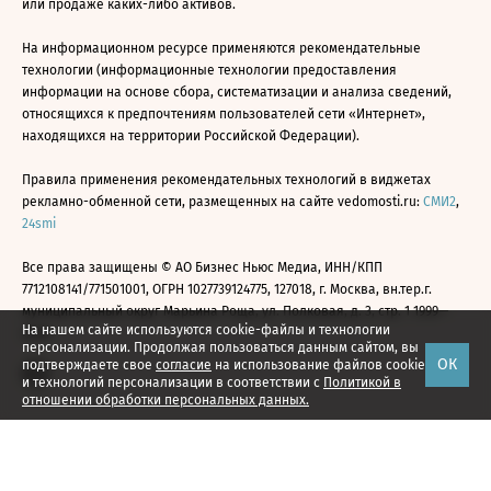
или продаже каких-либо активов.
На информационном ресурсе применяются рекомендательные
технологии (информационные технологии предоставления
информации на основе сбора, систематизации и анализа сведений,
относящихся к предпочтениям пользователей сети «Интернет»,
находящихся на территории Российской Федерации).
Правила применения рекомендательных технологий в виджетах
рекламно-обменной сети, размещенных на сайте vedomosti.ru:
СМИ2
,
24smi
Все права защищены © АО Бизнес Ньюс Медиа, ИНН/КПП
7712108141/771501001, ОГРН 1027739124775, 127018, г. Москва, вн.тер.г.
муниципальный округ Марьина Роща, ул. Полковая, д. 3, стр. 1 1999—
На нашем сайте используются cookie-файлы и технологии
2026
персонализации. Продолжая пользоваться данным сайтом, вы
ОК
подтверждаете свое
согласие
на использование файлов cookie
и технологий персонализации в соответствии с
Политикой в
отношении обработки персональных данных.