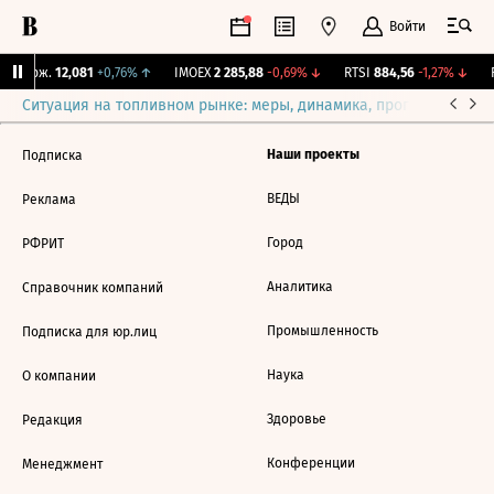
Войти
Y Бирж.
12,081
+0,76%
↑
IMOEX
2 285,88
-0,69%
↓
RTSI
884,56
-1,27%
↓
R
Ситуация на топливном рынке: меры, динамика, прогнозы
Выб
Наши проекты
Подписка
ВЕДЫ
Реклама
Город
РФРИТ
Аналитика
Справочник компаний
Промышленность
Подписка для юр.лиц
Наука
О компании
Здоровье
Редакция
Конференции
Менеджмент