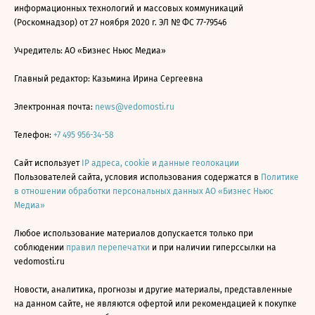
информационных технологий и массовых коммуникаций
(Роскомнадзор) от 27 ноября 2020 г. ЭЛ № ФС 77-79546
Учредитель: АО «Бизнес Ньюс Медиа»
Главный редактор: Казьмина Ирина Сергеевна
Электронная почта:
news@vedomosti.ru
Телефон:
+7 495 956-34-58
Сайт использует
IP адреса, cookie и данные геолокации
Пользователей сайта, условия использования содержатся в
Политике
в отношении обработки персональных данных АО «Бизнес Ньюс
Медиа»
Любое использование материалов допускается только при
соблюдении
правил перепечатки
и при наличии гиперссылки на
vedomosti.ru
Новости, аналитика, прогнозы и другие материалы, представленные
на данном сайте, не являются офертой или рекомендацией к покупке