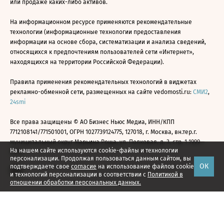
или продаже каких-либо активов.
На информационном ресурсе применяются рекомендательные
технологии (информационные технологии предоставления
информации на основе сбора, систематизации и анализа сведений,
относящихся к предпочтениям пользователей сети «Интернет»,
находящихся на территории Российской Федерации).
Правила применения рекомендательных технологий в виджетах
рекламно-обменной сети, размещенных на сайте vedomosti.ru:
СМИ2
,
24smi
Все права защищены © АО Бизнес Ньюс Медиа, ИНН/КПП
7712108141/771501001, ОГРН 1027739124775, 127018, г. Москва, вн.тер.г.
муниципальный округ Марьина Роща, ул. Полковая, д. 3, стр. 1 1999—
На нашем сайте используются cookie-файлы и технологии
2026
персонализации. Продолжая пользоваться данным сайтом, вы
ОК
подтверждаете свое
согласие
на использование файлов cookie
и технологий персонализации в соответствии с
Политикой в
отношении обработки персональных данных.