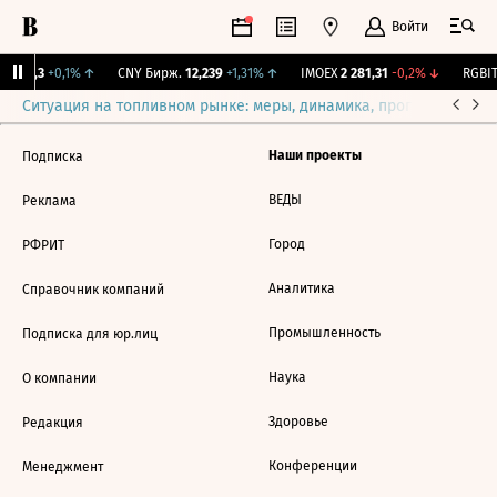
Войти
I
115,3
+0,1%
↑
CNY Бирж.
12,239
+1,31%
↑
IMOEX
2 281,31
-0,2%
↓
RGBIT
Ситуация на топливном рынке: меры, динамика, прогнозы
Выб
Наши проекты
Подписка
ВЕДЫ
Реклама
Город
РФРИТ
Аналитика
Справочник компаний
Промышленность
Подписка для юр.лиц
Наука
О компании
Здоровье
Редакция
Конференции
Менеджмент