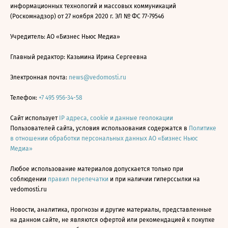
информационных технологий и массовых коммуникаций
(Роскомнадзор) от 27 ноября 2020 г. ЭЛ № ФС 77-79546
Учредитель: АО «Бизнес Ньюс Медиа»
Главный редактор: Казьмина Ирина Сергеевна
Электронная почта:
news@vedomosti.ru
Телефон:
+7 495 956-34-58
Сайт использует
IP адреса, cookie и данные геолокации
Пользователей сайта, условия использования содержатся в
Политике
в отношении обработки персональных данных АО «Бизнес Ньюс
Медиа»
Любое использование материалов допускается только при
соблюдении
правил перепечатки
и при наличии гиперссылки на
vedomosti.ru
Новости, аналитика, прогнозы и другие материалы, представленные
на данном сайте, не являются офертой или рекомендацией к покупке