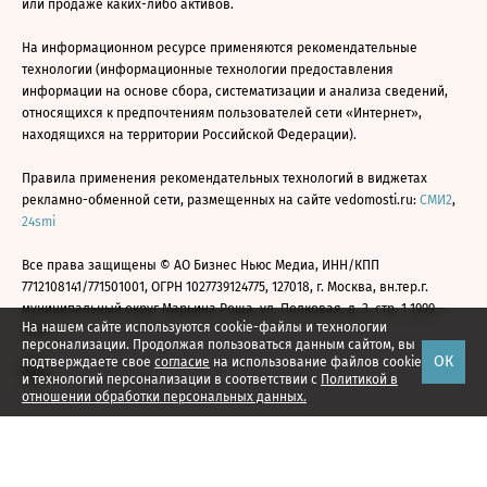
или продаже каких-либо активов.
На информационном ресурсе применяются рекомендательные
технологии (информационные технологии предоставления
информации на основе сбора, систематизации и анализа сведений,
относящихся к предпочтениям пользователей сети «Интернет»,
находящихся на территории Российской Федерации).
Правила применения рекомендательных технологий в виджетах
рекламно-обменной сети, размещенных на сайте vedomosti.ru:
СМИ2
,
24smi
Все права защищены © АО Бизнес Ньюс Медиа, ИНН/КПП
7712108141/771501001, ОГРН 1027739124775, 127018, г. Москва, вн.тер.г.
муниципальный округ Марьина Роща, ул. Полковая, д. 3, стр. 1 1999—
На нашем сайте используются cookie-файлы и технологии
2026
персонализации. Продолжая пользоваться данным сайтом, вы
ОК
подтверждаете свое
согласие
на использование файлов cookie
и технологий персонализации в соответствии с
Политикой в
отношении обработки персональных данных.