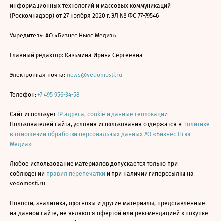
информационных технологий и массовых коммуникаций
(Роскомнадзор) от 27 ноября 2020 г. ЭЛ № ФС 77-79546
Учредитель: АО «Бизнес Ньюс Медиа»
Главный редактор: Казьмина Ирина Сергеевна
Электронная почта:
news@vedomosti.ru
Телефон:
+7 495 956-34-58
Сайт использует
IP адреса, cookie и данные геолокации
Пользователей сайта, условия использования содержатся в
Политике
в отношении обработки персональных данных АО «Бизнес Ньюс
Медиа»
Любое использование материалов допускается только при
соблюдении
правил перепечатки
и при наличии гиперссылки на
vedomosti.ru
Новости, аналитика, прогнозы и другие материалы, представленные
на данном сайте, не являются офертой или рекомендацией к покупке