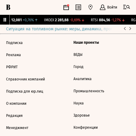
Войти
Бирж.
12,081
+0,76%
↑
IMOEX
2 285,88
-0,69%
↓
RTSI
884,56
-1,27%
↓
RGB
Ситуация на топливном рынке: меры, динамика, прогнозы
Выб
Наши проекты
Подписка
ВЕДЫ
Реклама
Город
РФРИТ
Аналитика
Справочник компаний
Промышленность
Подписка для юр.лиц
Наука
О компании
Здоровье
Редакция
Конференции
Менеджмент