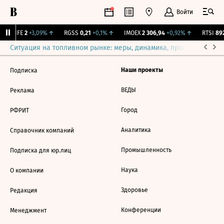
Войти
LIFE
2
+3,09%
↑
RGSS
0,21
+0,1%
↑
IMOEX
2 306,94
+0,92%
↑
RTSI
892
Ситуация на топливном рынке: меры, динамика, прогнозы
Выб
Наши проекты
Подписка
ВЕДЫ
Реклама
Город
РФРИТ
Аналитика
Справочник компаний
Промышленность
Подписка для юр.лиц
Наука
О компании
Здоровье
Редакция
Конференции
Менеджмент