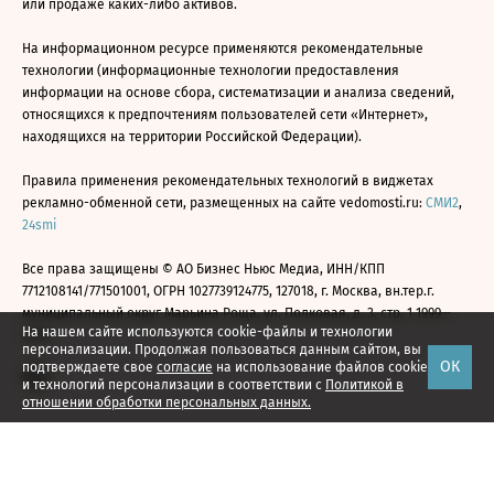
или продаже каких-либо активов.
На информационном ресурсе применяются рекомендательные
технологии (информационные технологии предоставления
информации на основе сбора, систематизации и анализа сведений,
относящихся к предпочтениям пользователей сети «Интернет»,
находящихся на территории Российской Федерации).
Правила применения рекомендательных технологий в виджетах
рекламно-обменной сети, размещенных на сайте vedomosti.ru:
СМИ2
,
24smi
Все права защищены © АО Бизнес Ньюс Медиа, ИНН/КПП
7712108141/771501001, ОГРН 1027739124775, 127018, г. Москва, вн.тер.г.
муниципальный округ Марьина Роща, ул. Полковая, д. 3, стр. 1 1999—
На нашем сайте используются cookie-файлы и технологии
2026
персонализации. Продолжая пользоваться данным сайтом, вы
ОК
подтверждаете свое
согласие
на использование файлов cookie
и технологий персонализации в соответствии с
Политикой в
отношении обработки персональных данных.