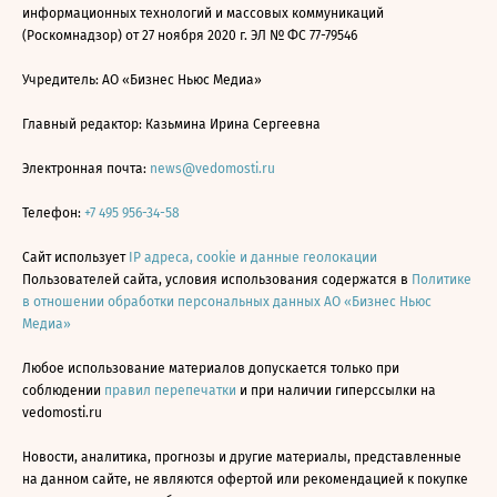
информационных технологий и массовых коммуникаций
(Роскомнадзор) от 27 ноября 2020 г. ЭЛ № ФС 77-79546
Учредитель: АО «Бизнес Ньюс Медиа»
Главный редактор: Казьмина Ирина Сергеевна
Электронная почта:
news@vedomosti.ru
Телефон:
+7 495 956-34-58
Сайт использует
IP адреса, cookie и данные геолокации
Пользователей сайта, условия использования содержатся в
Политике
в отношении обработки персональных данных АО «Бизнес Ньюс
Медиа»
Любое использование материалов допускается только при
соблюдении
правил перепечатки
и при наличии гиперссылки на
vedomosti.ru
Новости, аналитика, прогнозы и другие материалы, представленные
на данном сайте, не являются офертой или рекомендацией к покупке