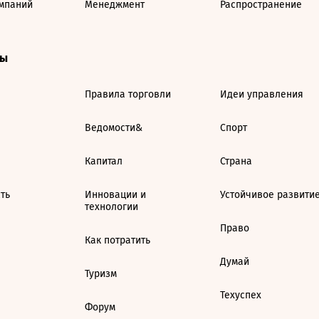
мпаний
Менеджмент
Распространение
ты
Правила торговли
Идеи управления
Ведомости&
Спорт
Капитал
Страна
ть
Инновации и
Устойчивое развити
технологии
Право
Как потратить
Думай
Туризм
Техуспех
Форум