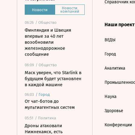
Справочник ко
Новости
Новости
компаний
06:26
/ Общество
Наши проек
Финляндия и Швеция
впервые за 40 лет
ВЕДЫ
возобновили
железнодорожное
сообщение
Город
06:09
/ Общество
Аналитика
Маск уверен, что Starlink в
будущем будет установлен
Промышленнос
в каждой машине
06:03
/
Город
Наука
От чат-ботов до
мультиагентных систем
Здоровье
05:51
/ Политика
Конференции
Дроны атаковали
Нижнекамск, есть