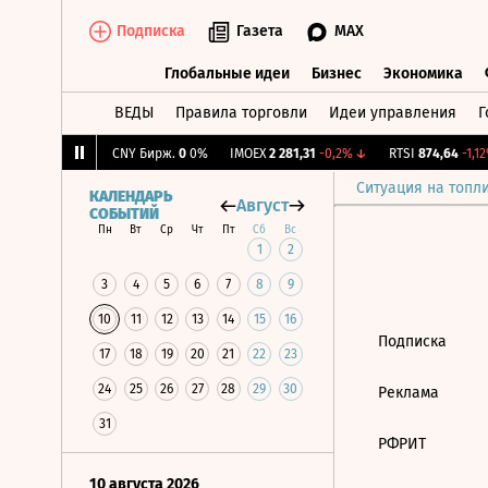
Подписка
Газета
MAX
Глобальные идеи
Бизнес
Экономика
ВЕДЫ
Правила торговли
Идеи управления
Г
Глобальные идеи
Бизнес
Экономик
,345
+1,87%
↑
CNY Бирж.
0
0%
IMOEX
2 281,31
-0,2%
↓
RTSI
874,64
-1,12%
Ситуация на топл
КАЛЕНДАРЬ
Август
СОБЫТИЙ
Пн
Вт
Ср
Чт
Пт
Сб
Вс
1
2
3
4
5
6
7
8
9
10
11
12
13
14
15
16
Подписка
17
18
19
20
21
22
23
24
25
26
27
28
29
30
Реклама
31
РФРИТ
10 августа 2026