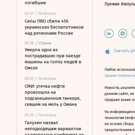
погибшие
Премия Импул
05:51
/ Политика
Силы ПВО сбили 456
украинских беспилотников
над регионами России
05:39
/
Страна
Умерла одна из
Скачать дл
пострадавших при наезде
машины на толпу людей в
Омске
Любое использов
правил перепеч
05:33
/ Политика
СМИ: утечка нефти
Новости, аналити
произошла на
данном сайте, не
подсанкционном танкере,
продаже каких-л
севшем на мель у Омана
На информацион
05:20
/ Политика
технологии (инф
Галузин назвал
на основе сбора,
неподходящим вариантом
предпочтениям п
«заморозку» конфликта на