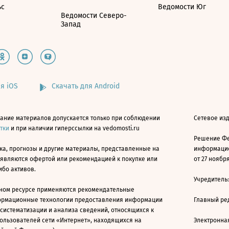
ьс
Ведомости Юг
Ведомости Северо-
Запад
я iOS
Скачать для Android
ание материалов допускается только при соблюдении
Сетевое изд
атки
и при наличии гиперссылки на vedomosti.ru
Решение Фе
ка, прогнозы и другие материалы, представленные на
информацио
 являются офертой или рекомендацией к покупке или
от 27 ноября
ибо активов.
Учредитель
ном ресурсе применяются рекомендательные
ормационные технологии предоставления информации
Главный ре
 систематизации и анализа сведений, относящихся к
ользователей сети «Интернет», находящихся на
Электронна