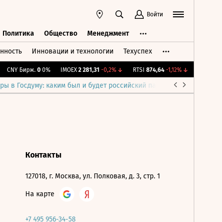
Войти
Политика
Общество
Менеджмент
нность
Инновации и технологии
Техуспех
ть
Политика
Общество
Менеджмент
CNY Бирж.
0
0%
IMOEX
2 281,31
-0,2%
↓
RTSI
874,64
-1,12%
↓
RGBI
115,3
ры в Госдуму: каким был и будет российский парламент
Война н
Контакты
127018, г. Москва, ул. Полковая, д. 3, стр. 1
На карте
+7 495 956-34-58