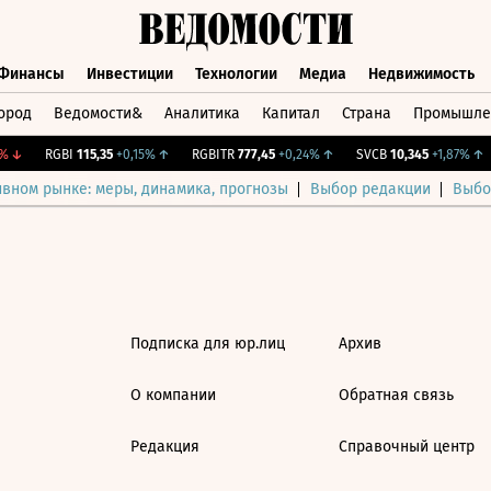
Финансы
Инвестиции
Технологии
Медиа
Недвижимость
ород
Ведомости&
Аналитика
Капитал
Страна
Промышле
а
Финансы
Инвестиции
Технологии
Медиа
Недвижимос
↓
RGBI
115,35
+0,15%
↑
RGBITR
777,45
+0,24%
↑
SVCB
10,345
+1,87%
↑
ивном рынке: меры, динамика, прогнозы
Выбор редакции
Выбо
Подписка для юр.лиц
Архив
О компании
Обратная связь
Редакция
Справочный центр