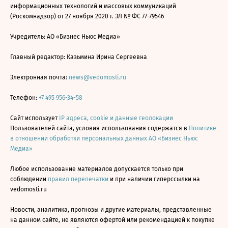
информационных технологий и массовых коммуникаций
(Роскомнадзор) от 27 ноября 2020 г. ЭЛ № ФС 77-79546
Учредитель: АО «Бизнес Ньюс Медиа»
Главный редактор: Казьмина Ирина Сергеевна
Электронная почта:
news@vedomosti.ru
Телефон:
+7 495 956-34-58
Сайт использует
IP адреса, cookie и данные геолокации
Пользователей сайта, условия использования содержатся в
Политике
в отношении обработки персональных данных АО «Бизнес Ньюс
Медиа»
Любое использование материалов допускается только при
соблюдении
правил перепечатки
и при наличии гиперссылки на
vedomosti.ru
Новости, аналитика, прогнозы и другие материалы, представленные
на данном сайте, не являются офертой или рекомендацией к покупке