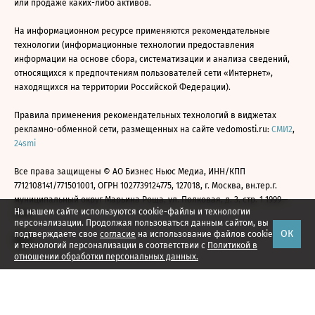
или продаже каких-либо активов.
На информационном ресурсе применяются рекомендательные
технологии (информационные технологии предоставления
информации на основе сбора, систематизации и анализа сведений,
относящихся к предпочтениям пользователей сети «Интернет»,
находящихся на территории Российской Федерации).
Правила применения рекомендательных технологий в виджетах
рекламно-обменной сети, размещенных на сайте vedomosti.ru:
СМИ2
,
24smi
Все права защищены © АО Бизнес Ньюс Медиа, ИНН/КПП
7712108141/771501001, ОГРН 1027739124775, 127018, г. Москва, вн.тер.г.
муниципальный округ Марьина Роща, ул. Полковая, д. 3, стр. 1 1999—
На нашем сайте используются cookie-файлы и технологии
2026
персонализации. Продолжая пользоваться данным сайтом, вы
ОК
подтверждаете свое
согласие
на использование файлов cookie
и технологий персонализации в соответствии с
Политикой в
отношении обработки персональных данных.