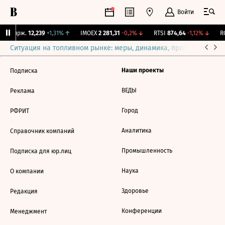
Войти
NY Бирж.
12,239
+1,31%
↑
IMOEX
2 281,31
-0,2%
↓
RTSI
874,64
-1,12%
↓
RG
Ситуация на топливном рынке: меры, динамика, прогнозы
Выб
Наши проекты
Подписка
ВЕДЫ
Реклама
Город
РФРИТ
Аналитика
Справочник компаний
Промышленность
Подписка для юр.лиц
Наука
О компании
Здоровье
Редакция
Конференции
Менеджмент