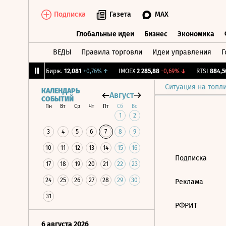
Подписка
Газета
MAX
Глобальные идеи
Бизнес
Экономика
ВЕДЫ
Правила торговли
Идеи управления
Г
Глобальные идеи
Бизнес
Экономик
-1,1%
↓
CNY Бирж.
12,081
+0,76%
↑
IMOEX
2 285,88
-0,69%
↓
RTSI
884,56
Ситуация на топл
КАЛЕНДАРЬ
Август
СОБЫТИЙ
Пн
Вт
Ср
Чт
Пт
Сб
Вс
1
2
3
4
5
6
7
8
9
10
11
12
13
14
15
16
Подписка
17
18
19
20
21
22
23
24
25
26
27
28
29
30
Реклама
31
РФРИТ
6 августа 2026