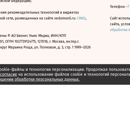
ийской Федерации).
Телефон:
+7
ния рекомендательных технологий в виджетах
й сети, размещенных на сайте vedomosti.ru:
СМИ2
,
Сайт испол
сайта, усл
обработки 
ены © АО Бизнес Ньюс Медиа, ИНН/КПП
01, ОГРН 1027739124775, 127018, г. Москва, вн.тер.г.
уг Марьина Роща, ул. Полковая, д. 3, стр. 1 1999—2026
ookie-файлы и технологии персонализации. Продолжая пользоват
согласие
на использование файлов cookie и технологий персонал
ошении обработки персональных данных.