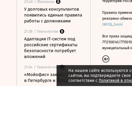
территории Росс
21:40
/ Финансы
У долговых консультантов
Правила примене
появились единые правила
рекламно-обменно
работы с должниками
INFOX
,
24smi
21:38
/ Технологии
Все права защищ
Адаптация IT-систем под
7712108141/7715010
российские сертификаты
муниципальный окр
безопасности потребует
вложений
21:34
/ Технологии
На нашем сайте используются c
«Мойофис» закрыл офисы
сайтом, вы подтверждаете свое
в Петербурге и Иннополисе
соответствии с
Политикой в отн
21:33
/ Политика
Россия поддержала
расширение
авиасообщения с
Казахстаном
21:28
/ Недвижимость