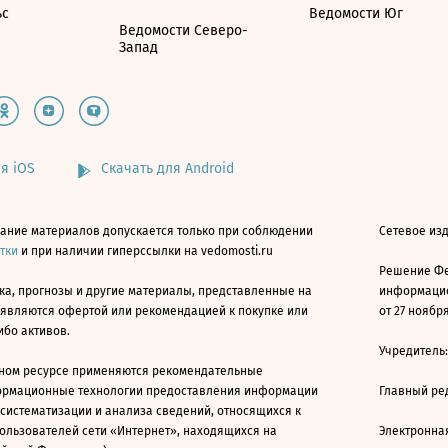
ьс
Ведомости Юг
Ведомости Северо-
Запад
я iOS
Скачать для Android
ание материалов допускается только при соблюдении
Сетевое изд
атки
и при наличии гиперссылки на vedomosti.ru
Решение Фе
ка, прогнозы и другие материалы, представленные на
информацио
 являются офертой или рекомендацией к покупке или
от 27 ноября
ибо активов.
Учредитель
ном ресурсе применяются рекомендательные
ормационные технологии предоставления информации
Главный ре
 систематизации и анализа сведений, относящихся к
ользователей сети «Интернет», находящихся на
Электронна