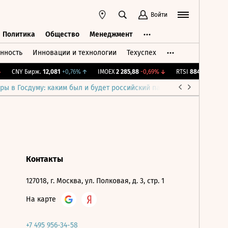
Войти
Политика
Общество
Менеджмент
нность
Инновации и технологии
Техуспех
ть
Политика
Общество
Менеджмент
CNY Бирж.
12,081
+0,76%
↑
IMOEX
2 285,88
-0,69%
↓
RTSI
884,56
-1,27%
ры в Госдуму: каким был и будет российский парламент
Война н
Контакты
127018, г. Москва, ул. Полковая, д. 3, стр. 1
На карте
+7 495 956-34-58