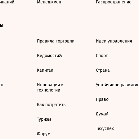
мпаний
Менеджмент
Распространение
ты
Правила торговли
Идеи управления
Ведомости&
Спорт
Капитал
Страна
ть
Инновации и
Устойчивое развити
технологии
Право
Как потратить
Думай
Туризм
Техуспех
Форум