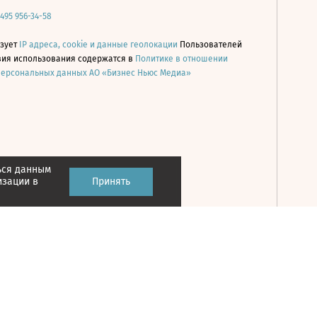
 495 956-34-58
ьзует
IP адреса, cookie и данные геолокации
Пользователей
овия использования содержатся в
Политике в отношении
персональных данных АО «Бизнес Ньюс Медиа»
ься данным
Принять
изации в