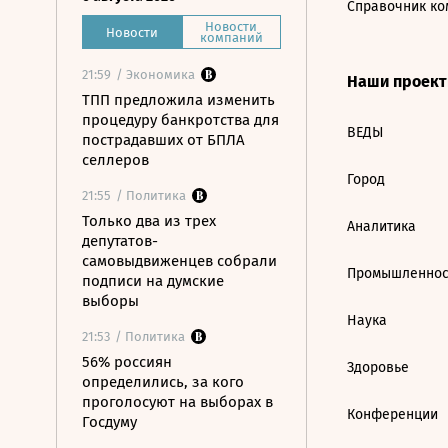
Справочник ко
Новости
Новости
компаний
21:59
/ Экономика
Наши проек
ТПП предложила изменить
процедуру банкротства для
ВЕДЫ
пострадавших от БПЛА
селлеров
Город
21:55
/ Политика
Только два из трех
Аналитика
депутатов-
самовыдвиженцев собрали
Промышленнос
подписи на думские
выборы
Наука
21:53
/ Политика
56% россиян
Здоровье
определились, за кого
проголосуют на выборах в
Конференции
Госдуму