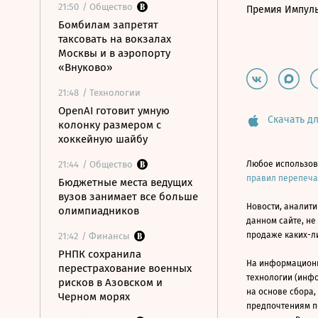
21:50
/ Общество
Премия Импул
Бомбилам запретят
таксовать на вокзалах
Москвы и в аэропорту
«Внуково»
21:48
/ Технологии
OpenAI готовит умную
Скачать дл
колонку размером с
хоккейную шайбу
21:44
/ Общество
Любое использов
правил перепеч
Бюджетные места ведущих
вузов занимает все больше
Новости, аналити
олимпиадников
данном сайте, не
продаже каких-л
21:42
/ Финансы
РНПК сохранила
На информацион
перестрахование военных
технологии (инф
рисков в Азовском и
на основе сбора,
Черном морях
предпочтениям п