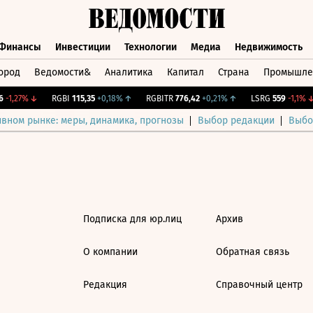
Финансы
Инвестиции
Технологии
Медиа
Недвижимость
ород
Ведомости&
Аналитика
Капитал
Страна
Промышле
а
Финансы
Инвестиции
Технологии
Медиа
Недвижимос
-1,27%
↓
RGBI
115,35
+0,18%
↑
RGBITR
776,42
+0,21%
↑
LSRG
559
-1,1%
↓
ивном рынке: меры, динамика, прогнозы
Выбор редакции
Выбо
Подписка для юр.лиц
Архив
О компании
Обратная связь
Редакция
Справочный центр