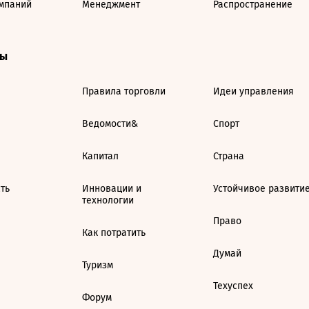
мпаний
Менеджмент
Распространение
ты
Правила торговли
Идеи управления
Ведомости&
Спорт
Капитал
Страна
ть
Инновации и
Устойчивое развити
технологии
Право
Как потратить
Думай
Туризм
Техуспех
Форум