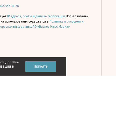
 495 956-34-58
ьзует
IP адреса, cookie и данные геолокации
Пользователей
овия использования содержатся в
Политике в отношении
персональных данных АО «Бизнес Ньюс Медиа»
ься данным
Принять
изации в