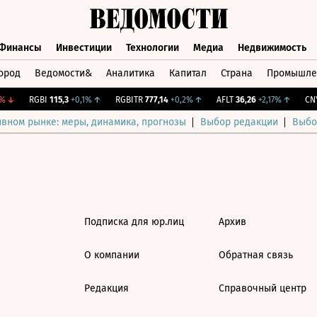
Финансы
Инвестиции
Технологии
Медиа
Недвижимость
ород
Ведомости&
Аналитика
Капитал
Страна
Промышле
а
Финансы
Инвестиции
Технологии
Медиа
Недвижимос
↓
RGBI
115,3
+0,1%
↑
RGBITR
777,14
+0,2%
↑
AFLT
36,26
+2,17%
↑
CNY
ивном рынке: меры, динамика, прогнозы
Выбор редакции
Выбо
Подписка для юр.лиц
Архив
О компании
Обратная связь
Редакция
Справочный центр