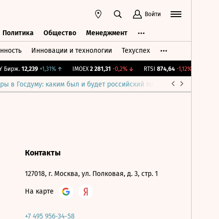
Войти
Политика
Общество
Менеджмент
нность
Инновации и технологии
Техуспех
ть
Политика
Общество
Менеджмент
 Бирж.
12,239
+1,31%
↑
IMOEX
2 281,31
-0,2%
↓
RTSI
874,64
-1,12%
↓
RGBI
ры в Госдуму: каким был и будет российский парламент
Война н
Контакты
127018, г. Москва, ул. Полковая, д. 3, стр. 1
На карте
+7 495 956-34-58