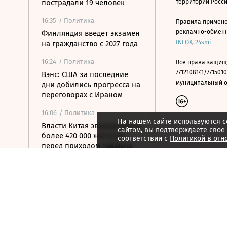
пострадали 19 человек
территории Росс
16:35
/ Политика
Правила примене
рекламно-обменно
Финляндия введет экзамен
INFOX
,
24smi
на гражданство с 2027 года
16:24
/ Политика
Все права защищ
7712108141/7715010
Вэнс: США за последние
муниципальный окр
дни добились прогресса на
переговорах с Ираном
16:06
/ Политика
На нашем сайте используются c
Власти Китая эвакуировали
сайтом, вы подтверждаете свое
более 420 000 жителей
соответствии с
Политикой в отн
перед приходом тайфуна
15:54
/ Политика
Минобороны Болгарии
заявило, что упавший БПЛА
мог быть украинским
15:40
/
Страна
Капитана севшей на мель в