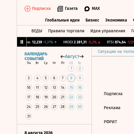
Подписка
Газета
MAX
Глобальные идеи
Бизнес
Экономика
ВЕДЫ
Правила торговли
Идеи управления
Г
Глобальные идеи
Бизнес
Экономик
%
↑
CNY Бирж.
12,239
+1,31%
↑
IMOEX
2 281,31
-0,2%
↓
RTSI
874,64
-1,12%
Ситуация на топл
КАЛЕНДАРЬ
Август
СОБЫТИЙ
Пн
Вт
Ср
Чт
Пт
Сб
Вс
1
2
3
4
5
6
7
8
9
10
11
12
13
14
15
16
Подписка
17
18
19
20
21
22
23
24
25
26
27
28
29
30
Реклама
31
РФРИТ
8 августа 2026