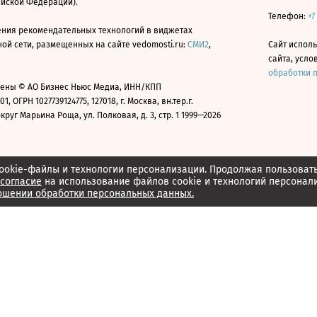
ийской Федерации).
Телефон:
+7
ния рекомендательных технологий в виджетах
й сети, размещенных на сайте vedomosti.ru:
СМИ2
,
Сайт испол
сайта, усл
обработки 
ены © АО Бизнес Ньюс Медиа, ИНН/КПП
01, ОГРН 1027739124775, 127018, г. Москва, вн.тер.г.
уг Марьина Роща, ул. Полковая, д. 3, стр. 1 1999—2026
ookie-файлы и технологии персонализации. Продолжая пользоват
согласие
на использование файлов cookie и технологий персонал
ошении обработки персональных данных.