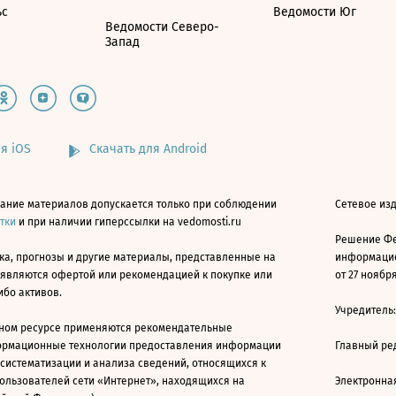
ьс
Ведомости Юг
Ведомости Северо-
Запад
я iOS
Скачать для Android
ание материалов допускается только при соблюдении
Сетевое изд
атки
и при наличии гиперссылки на vedomosti.ru
Решение Фе
ка, прогнозы и другие материалы, представленные на
информацио
 являются офертой или рекомендацией к покупке или
от 27 ноября
ибо активов.
Учредитель
ном ресурсе применяются рекомендательные
ормационные технологии предоставления информации
Главный ре
 систематизации и анализа сведений, относящихся к
ользователей сети «Интернет», находящихся на
Электронна