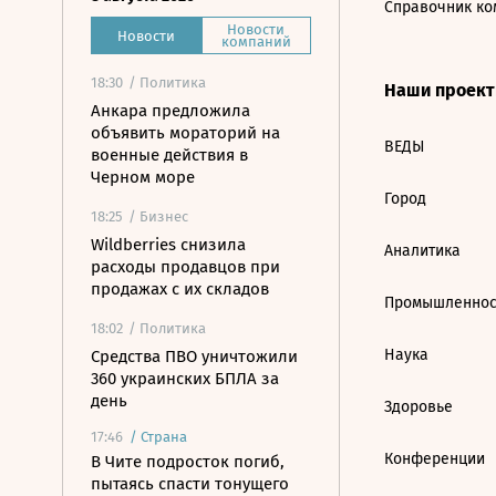
Справочник ко
Новости
Новости
компаний
18:30
/ Политика
Наши проек
Анкара предложила
объявить мораторий на
ВЕДЫ
военные действия в
Черном море
Город
18:25
/ Бизнес
Wildberries снизила
Аналитика
расходы продавцов при
продажах с их складов
Промышленнос
18:02
/ Политика
Наука
Средства ПВО уничтожили
360 украинских БПЛА за
день
Здоровье
17:46
/
Страна
Конференции
В Чите подросток погиб,
пытаясь спасти тонущего