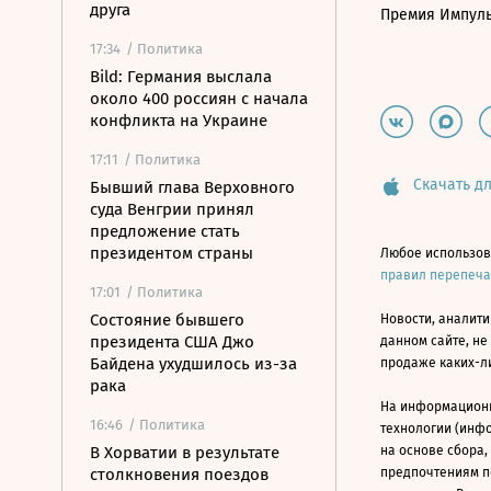
друга
Премия Импул
17:34
/ Политика
Bild: Германия выслала
около 400 россиян с начала
конфликта на Украине
17:11
/ Политика
Скачать дл
Бывший глава Верховного
суда Венгрии принял
предложение стать
президентом страны
Любое использов
правил перепеч
17:01
/ Политика
Состояние бывшего
Новости, аналити
президента США Джо
данном сайте, не
Байдена ухудшилось из-за
продаже каких-л
рака
На информацион
16:46
/ Политика
технологии (инф
В Хорватии в результате
на основе сбора,
столкновения поездов
предпочтениям п