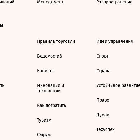
мпаний
Менеджмент
Распространение
ты
Правила торговли
Идеи управления
Ведомости&
Спорт
Капитал
Страна
ть
Инновации и
Устойчивое развити
технологии
Право
Как потратить
Думай
Туризм
Техуспех
Форум