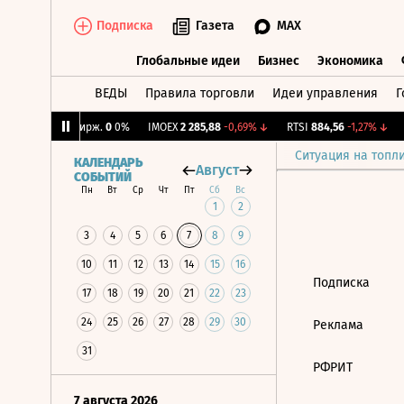
Подписка
Газета
MAX
Глобальные идеи
Бизнес
Экономика
ВЕДЫ
Правила торговли
Идеи управления
Г
Глобальные идеи
Бизнес
Экономик
66%
↑
CNY Бирж.
0
0%
IMOEX
2 285,88
-0,69%
↓
RTSI
884,56
-1,27%
↓
Ситуация на топл
КАЛЕНДАРЬ
Август
СОБЫТИЙ
Пн
Вт
Ср
Чт
Пт
Сб
Вс
1
2
3
4
5
6
7
8
9
10
11
12
13
14
15
16
Подписка
17
18
19
20
21
22
23
24
25
26
27
28
29
30
Реклама
31
РФРИТ
7 августа 2026