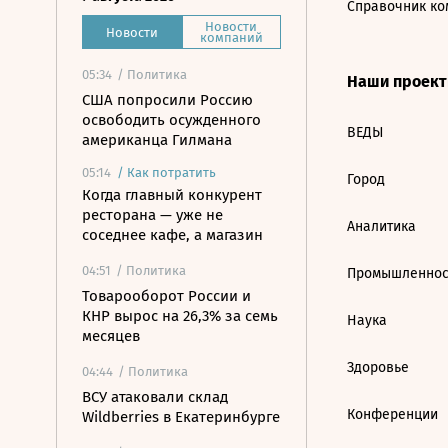
Справочник ко
Новости
Новости
компаний
05:34
/ Политика
Наши проек
США попросили Россию
освободить осужденного
ВЕДЫ
американца Гилмана
05:14
/
Как потратить
Город
Когда главный конкурент
ресторана — уже не
Аналитика
соседнее кафе, а магазин
04:51
/ Политика
Промышленнос
Товарооборот России и
КНР вырос на 26,3% за семь
Наука
месяцев
Здоровье
04:44
/ Политика
ВСУ атаковали склад
Конференции
Wildberries в Екатеринбурге