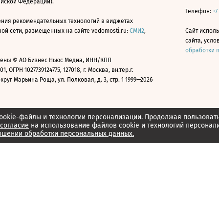
ийской Федерации).
Телефон:
+7
ния рекомендательных технологий в виджетах
й сети, размещенных на сайте vedomosti.ru:
СМИ2
,
Сайт испол
сайта, усл
обработки 
ены © АО Бизнес Ньюс Медиа, ИНН/КПП
01, ОГРН 1027739124775, 127018, г. Москва, вн.тер.г.
уг Марьина Роща, ул. Полковая, д. 3, стр. 1 1999—2026
ookie-файлы и технологии персонализации. Продолжая пользоват
согласие
на использование файлов cookie и технологий персонал
ошении обработки персональных данных.