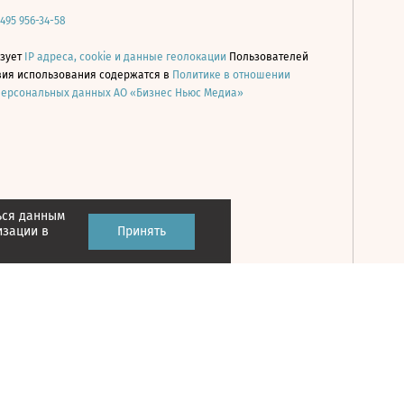
 495 956-34-58
ьзует
IP адреса, cookie и данные геолокации
Пользователей
овия использования содержатся в
Политике в отношении
персональных данных АО «Бизнес Ньюс Медиа»
ься данным
Принять
изации в