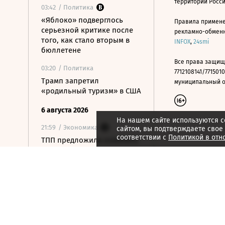
территории Росс
03:42
/ Политика
«Яблоко» подверглось
Правила примене
серьезной критике после
рекламно-обменно
того, как стало вторым в
INFOX
,
24smi
бюллетене
Все права защищ
03:20
/ Политика
7712108141/7715010
Трамп запретил
муниципальный окр
«родильный туризм» в США
6 августа 2026
На нашем сайте используются c
21:59
/ Экономика
сайтом, вы подтверждаете свое
соответствии с
Политикой в отн
ТПП предложила изменить
процедуру банкротства для
пострадавших от БПЛА
селлеров
21:55
/ Политика
Только два из трех
депутатов-
самовыдвиженцев собрали