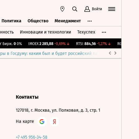
Войти
Политика
Общество
Менеджмент
нность
Инновации и технологии
Техуспех
ть
Политика
Общество
Менеджмент
 Бирж.
0
0%
IMOEX
2 285,88
-0,69%
↓
RTSI
884,56
-1,27%
↓
RGBI
115,39
+0
ры в Госдуму: каким был и будет российский парламент
Война н
Контакты
127018, г. Москва, ул. Полковая, д. 3, стр. 1
На карте
+7 495 956-34-58