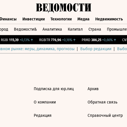
Финансы
Инвестиции
Технологии
Медиа
Недвижимость
ород
Ведомости&
Аналитика
Капитал
Страна
Промышле
а
Финансы
Инвестиции
Технологии
Медиа
Недвижимос
RGBI
115,39
+0,13%
↑
RGBITR
776,96
+0,16%
↑
PRMD
386,25
+0,66%
↑
CNY
ивном рынке: меры, динамика, прогнозы
Выбор редакции
Выбо
Подписка для юр.лиц
Архив
О компании
Обратная связь
Редакция
Справочный центр