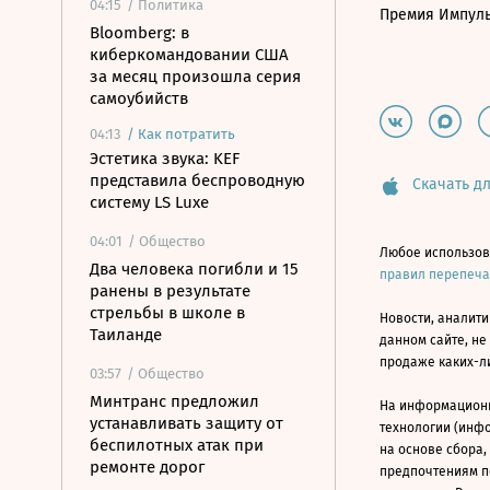
04:15
/ Политика
Премия Импул
Bloomberg: в
киберкомандовании США
за месяц произошла серия
самоубийств
04:13
/
Как потратить
Эстетика звука: KEF
представила беспроводную
Скачать дл
систему LS Luxe
04:01
/ Общество
Любое использов
Два человека погибли и 15
правил перепеч
ранены в результате
стрельбы в школе в
Новости, аналити
Таиланде
данном сайте, не
продаже каких-л
03:57
/ Общество
Минтранс предложил
На информацион
устанавливать защиту от
технологии (инф
беспилотных атак при
на основе сбора,
ремонте дорог
предпочтениям п