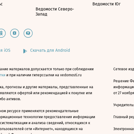
ьс
Ведомости Юг
Ведомости Северо-
Запад
я iOS
Скачать для Android
ание материалов допускается только при соблюдении
Сетевое изд
атки
и при наличии гиперссылки на vedomosti.ru
Решение Фе
ка, прогнозы и другие материалы, представленные на
информацио
 являются офертой или рекомендацией к покупке или
от 27 ноября
ибо активов.
Учредитель
ном ресурсе применяются рекомендательные
ормационные технологии предоставления информации
Главный ре
 систематизации и анализа сведений, относящихся к
ользователей сети «Интернет», находящихся на
Электронна