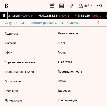
Войти
Y Бирж.
12,081
+0,76%
↑
IMOEX
2 285,88
-0,69%
↓
RTSI
884,56
-1,27%
↓
R
Ситуация на топливном рынке: меры, динамика, прогнозы
Выб
Наши проекты
Подписка
ВЕДЫ
Реклама
Город
РФРИТ
Аналитика
Справочник компаний
Промышленность
Подписка для юр.лиц
Наука
О компании
Здоровье
Редакция
Конференции
Менеджмент