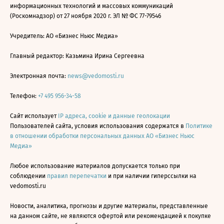
информационных технологий и массовых коммуникаций
(Роскомнадзор) от 27 ноября 2020 г. ЭЛ № ФС 77-79546
Учредитель: АО «Бизнес Ньюс Медиа»
Главный редактор: Казьмина Ирина Сергеевна
Электронная почта:
news@vedomosti.ru
Телефон:
+7 495 956-34-58
Сайт использует
IP адреса, cookie и данные геолокации
Пользователей сайта, условия использования содержатся в
Политике
в отношении обработки персональных данных АО «Бизнес Ньюс
Медиа»
Любое использование материалов допускается только при
соблюдении
правил перепечатки
и при наличии гиперссылки на
vedomosti.ru
Новости, аналитика, прогнозы и другие материалы, представленные
на данном сайте, не являются офертой или рекомендацией к покупке