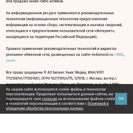
или продаже каких-либо активов.
На информационном ресурсе применяются рекомендательные
технологии (информационные технологии предоставления
информации на основе сбора, систематизации и анализа сведений,
относящихся к предпочтениям пользователей сети «Интернет»,
находящихся на территории Российской Федерации).
Правила применения рекомендательных технологий в виджетах
рекламно-обменной сети, размещенных на сайте vedomosti.ru:
СМИ2
,
24smi
Все права защищены © АО Бизнес Ньюс Медиа, ИНН/КПП
7712108141/771501001, ОГРН 1027739124775, 127018, г. Москва, вн.тер.г.
муниципальный округ Марьина Роща, ул. Полковая, д. 3, стр. 1 1999—
На нашем сайте используются cookie-файлы и технологии
2026
персонализации. Продолжая пользоваться данным сайтом, вы
ОК
подтверждаете свое
согласие
на использование файлов cookie
и технологий персонализации в соответствии с
Политикой в
отношении обработки персональных данных.