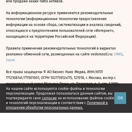
или продаже каких-либо активов.
На информационном ресурсе применяются рекомендательные
технологии (информационные технологии предоставления
информации на основе сбора, систематизации и анализа сведений,
относящихся к предпочтениям пользователей сети «Интернет»,
находящихся на территории Российской Федерации).
Правила применения рекомендательных технологий в виджетах
рекламно-обменной сети, размещенных на сайте vedomosti.ru:
СМИ2
,
24smi
Все права защищены © АО Бизнес Ньюс Медиа, ИНН/КПП
7712108141/771501001, ОГРН 1027739124775, 127018, г. Москва, вн.тер.г.
муниципальный округ Марьина Роща, ул. Полковая, д. 3, стр. 1 1999—
На нашем сайте используются cookie-файлы и технологии
2026
персонализации. Продолжая пользоваться данным сайтом, вы
ОК
подтверждаете свое
согласие
на использование файлов cookie
и технологий персонализации в соответствии с
Политикой в
отношении обработки персональных данных.