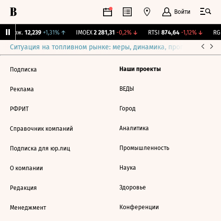
Войти
Y Бирж.
12,239
+1,31%
↑
IMOEX
2 281,31
-0,2%
↓
RTSI
874,64
-1,12%
↓
RGB
Ситуация на топливном рынке: меры, динамика, прогнозы
Выб
Наши проекты
Подписка
ВЕДЫ
Реклама
Город
РФРИТ
Аналитика
Справочник компаний
Промышленность
Подписка для юр.лиц
Наука
О компании
Здоровье
Редакция
Конференции
Менеджмент