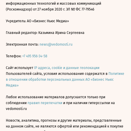
информационных технологий и массовых коммуникаций
(Роскомнадзор) от 27 ноября 2020 г. ЭЛ № ФС 77-79546
Учредитель: АО «Бизнес Ньюс Медиа»
Главный редактор: Казьмина Ирина Сергеевна
Электронная почта:
news@vedomosti.ru
Телефон:
+7 495 956-34-58
Сайт использует
IP адреса, cookie и данные геолокации
Пользователей сайта, условия использования содержатся в
Политике
в отношении обработки персональных данных АО «Бизнес Ньюс
Медиа»
Любое использование материалов допускается только при
соблюдении
правил перепечатки
и при наличии гиперссылки на
vedomosti.ru
Новости, аналитика, прогнозы и другие материалы, представленные
на данном сайте, не являются офертой или рекомендацией к покупке