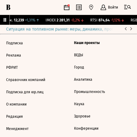
Войти
 Бирж.
12,239
+1,31%
↑
IMOEX
2 281,31
-0,2%
↓
RTSI
874,64
-1,12%
↓
RGB
Ситуация на топливном рынке: меры, динамика, прогнозы
Выб
Наши проекты
Подписка
ВЕДЫ
Реклама
Город
РФРИТ
Аналитика
Справочник компаний
Промышленность
Подписка для юр.лиц
Наука
О компании
Здоровье
Редакция
Конференции
Менеджмент