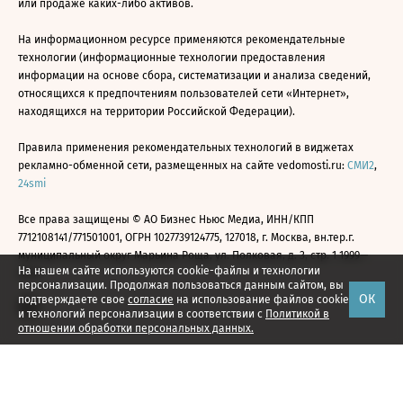
или продаже каких-либо активов.
На информационном ресурсе применяются рекомендательные
технологии (информационные технологии предоставления
информации на основе сбора, систематизации и анализа сведений,
относящихся к предпочтениям пользователей сети «Интернет»,
находящихся на территории Российской Федерации).
Правила применения рекомендательных технологий в виджетах
рекламно-обменной сети, размещенных на сайте vedomosti.ru:
СМИ2
,
24smi
Все права защищены © АО Бизнес Ньюс Медиа, ИНН/КПП
7712108141/771501001, ОГРН 1027739124775, 127018, г. Москва, вн.тер.г.
муниципальный округ Марьина Роща, ул. Полковая, д. 3, стр. 1 1999—
На нашем сайте используются cookie-файлы и технологии
2026
персонализации. Продолжая пользоваться данным сайтом, вы
ОК
подтверждаете свое
согласие
на использование файлов cookie
и технологий персонализации в соответствии с
Политикой в
отношении обработки персональных данных.