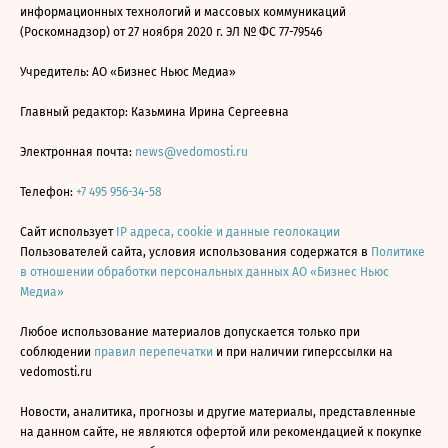
информационных технологий и массовых коммуникаций
(Роскомнадзор) от 27 ноября 2020 г. ЭЛ № ФС 77-79546
Учредитель: АО «Бизнес Ньюс Медиа»
Главный редактор: Казьмина Ирина Сергеевна
Электронная почта:
news@vedomosti.ru
Телефон:
+7 495 956-34-58
Сайт использует
IP адреса, cookie и данные геолокации
Пользователей сайта, условия использования содержатся в
Политике
в отношении обработки персональных данных АО «Бизнес Ньюс
Медиа»
Любое использование материалов допускается только при
соблюдении
правил перепечатки
и при наличии гиперссылки на
vedomosti.ru
Новости, аналитика, прогнозы и другие материалы, представленные
на данном сайте, не являются офертой или рекомендацией к покупке