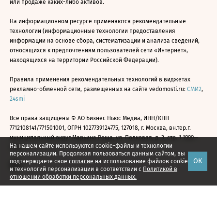
или продаже каких-либо активов.
На информационном ресурсе применяются рекомендательные
технологии (информационные технологии предоставления
информации на основе сбора, систематизации и анализа сведений,
относящихся к предпочтениям пользователей сети «Интернет»,
находящихся на территории Российской Федерации).
Правила применения рекомендательных технологий в виджетах
рекламно-обменной сети, размещенных на сайте vedomosti.ru:
СМИ2
,
24smi
Все права защищены © АО Бизнес Ньюс Медиа, ИНН/КПП
7712108141/771501001, ОГРН 1027739124775, 127018, г. Москва, вн.тер.г.
муниципальный округ Марьина Роща, ул. Полковая, д. 3, стр. 1 1999—
На нашем сайте используются cookie-файлы и технологии
2026
персонализации. Продолжая пользоваться данным сайтом, вы
ОК
подтверждаете свое
согласие
на использование файлов cookie
и технологий персонализации в соответствии с
Политикой в
отношении обработки персональных данных.