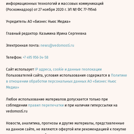
информационных технологий и массовых коммуникаций
(Роскомнадзор) от 27 ноября 2020 г. ЭЛ № ФС 77-79546
Учредитель: АО «Бизнес Ньюс Медиа»
Главный редактор: Казьмина Ирина Сергеевна
Электронная почта:
news@vedomosti.ru
Телефон:
+7 495 956-34-58
Сайт использует
IP адреса, cookie и данные геолокации
Пользователей сайта, условия использования содержатся в
Политике
в отношении обработки персональных данных АО «Бизнес Ньюс
Медиа»
Любое использование материалов допускается только при
соблюдении
правил перепечатки
и при наличии гиперссылки на
vedomosti.ru
Новости, аналитика, прогнозы и другие материалы, представленные
на данном сайте, не являются офертой или рекомендацией к покупке