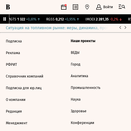
Войти
↑
MGTS
1 322
+0,61%
↑
RGSS
0,212
+0,95%
↑
IMOEX
2 281,35
-0,2%
↓
RT
Ситуация на топливном рынке: меры, динамика, прогнозы
Выб
Наши проекты
Подписка
ВЕДЫ
Реклама
Город
РФРИТ
Аналитика
Справочник компаний
Промышленность
Подписка для юр.лиц
Наука
О компании
Здоровье
Редакция
Конференции
Менеджмент