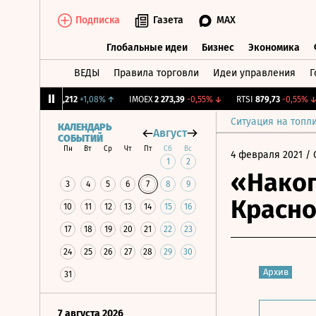
Подписка
Газета
MAX
Глобальные идеи
Бизнес
Экономика
ВЕДЫ
Правила торговли
Идеи управления
Г
Глобальные идеи
Бизнес
Экономик
CNY Бирж.
12,212
+1,08%
↑
IMOEX
2 273,39
-0,55%
↓
RTSI
879,73
-0,55%
↓
Ситуация на топл
КАЛЕНДАРЬ
Август
СОБЫТИЙ
Пн
Вт
Ср
Чт
Пт
Сб
Вс
4 февраля 2021
/ 
1
2
«Накоп
3
4
5
6
7
8
9
Красно
10
11
12
13
14
15
16
17
18
19
20
21
22
23
24
25
26
27
28
29
30
Архив
31
7 августа 2026