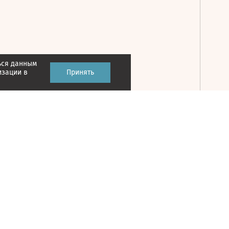
ься данным
Принять
изации в