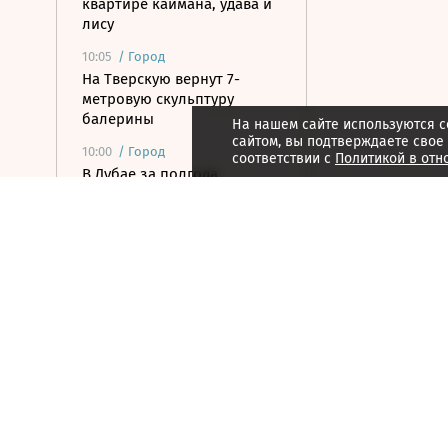
квартире каймана, удава и
лису
10:05
/
Город
На Тверскую вернут 7-
метровую скульптуру
балерины
На нашем сайте используются c
сайтом, вы подтверждаете свое
10:00
/
Город
соответствии с
Политикой в отн
В Дубае за полгода
продали 320 домов дороже
$10 млн
10:00
/ Технологии
Mах открывает API для
сторонних разработчиков
09:54
/
Город
Алмазные колесницы и
«дачные мужья»: куда
пойти в выходные 8–9
августа
09:49
/ Политика