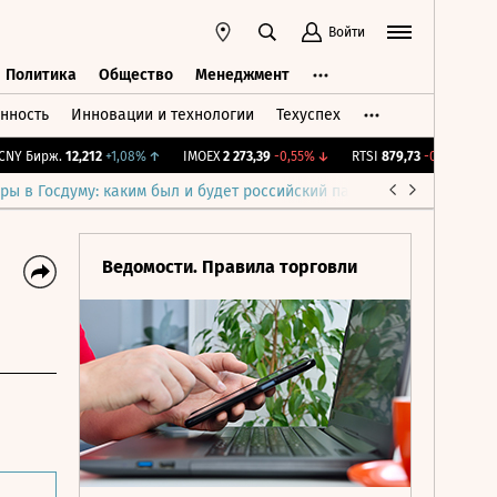
Войти
Политика
Общество
Менеджмент
нность
Инновации и технологии
Техуспех
ть
Политика
Общество
Менеджмент
 Бирж.
12,212
+1,08%
↑
IMOEX
2 273,39
-0,55%
↓
RTSI
879,73
-0,55%
↓
RG
ры в Госдуму: каким был и будет российский парламент
Война н
Ведомости. Правила торговли