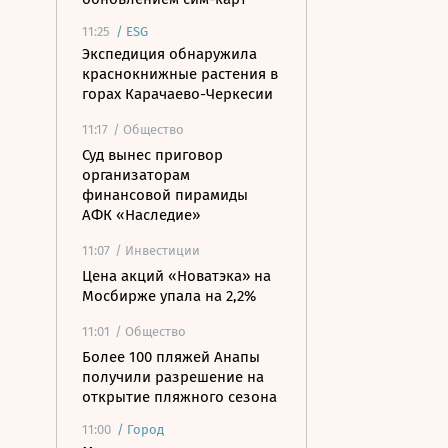
11:25
/
ESG
Экспедиция обнаружила
краснокнижные растения в
горах Карачаево-Черкесии
11:17
/ Общество
Суд вынес приговор
организаторам
финансовой пирамиды
АФК «Наследие»
11:07
/ Инвестиции
Цена акций «Новатэка» на
Мосбирже упала на 2,2%
11:01
/ Общество
Более 100 пляжей Анапы
получили разрешение на
открытие пляжного сезона
11:00
/
Город