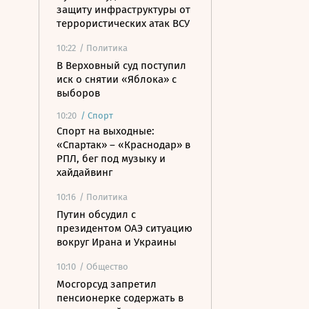
защиту инфраструктуры от
террористических атак ВСУ
10:22
/ Политика
В Верховный суд поступил
иск о снятии «Яблока» с
выборов
10:20
/
Спорт
Спорт на выходные:
«Спартак» – «Краснодар» в
РПЛ, бег под музыку и
хайдайвинг
10:16
/ Политика
Путин обсудил с
президентом ОАЭ ситуацию
вокруг Ирана и Украины
10:10
/ Общество
Мосгорсуд запретил
пенсионерке содержать в