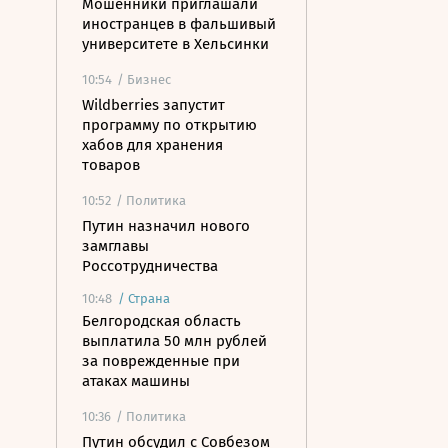
Мошенники приглашали
иностранцев в фальшивый
университете в Хельсинки
10:54
/ Бизнес
Wildberries запустит
программу по открытию
хабов для хранения
товаров
10:52
/ Политика
Путин назначил нового
замглавы
Россотрудничества
10:48
/
Страна
Белгородская область
выплатила 50 млн рублей
за поврежденные при
атаках машины
10:36
/ Политика
Путин обсудил с Совбезом