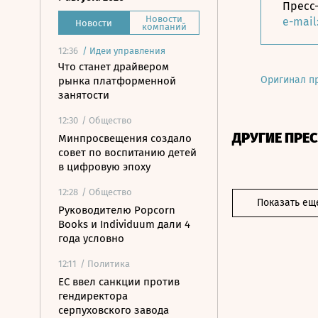
Пресс
Новости
e-mail
Новости
компаний
12:36
/
Идеи управления
Что станет драйвером
Оригинал п
рынка платформенной
занятости
12:30
/ Общество
ДРУГИЕ ПРЕ
Минпросвещения создало
совет по воспитанию детей
в цифровую эпоху
12:28
/ Общество
Показать ещ
Руководителю Popcorn
Books и Individuum дали 4
года условно
12:11
/ Политика
ЕС ввел санкции против
гендиректора
серпуховского завода