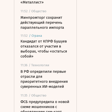
«Металлист»
11:52
/ Общество
Минпромторг сохранит
действующий перечень
параллельного импорта
11:52
/
Страна
Кандидат от КПРФ Бушуев
отказался от участия в
выборах, чтобы «остаться
собой»
11:36
/ Технологии
В РФ определили первые
отрасли для
приоритетного внедрения
суверенных ИИ-моделей
11:35
/ Общество
ФСБ предупредила о новой
схеме мошенников с
обновлением сим-карт