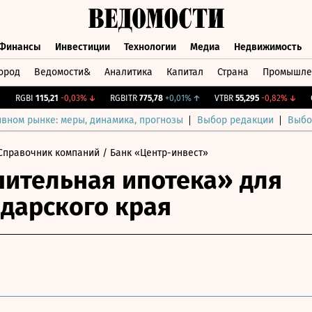
Финансы
Инвестиции
Технологии
Медиа
Недвижимость
ород
Ведомости&
Аналитика
Капитал
Страна
Промышле
а
Финансы
Инвестиции
Технологии
Медиа
Недвижимос
RGBI
115,21
-0,03%
↓
RGBITR
775,78
+0,01%
↑
VTBR
55,295
-0,82%
↓
CNY
ивном рынке: меры, динамика, прогнозы
Выбор редакции
Выбо
Справочник компаний
/ Банк «Центр-инвест»
ительная ипотека» для
дарского края