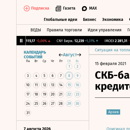
Подписка
Газета
MAX
Глобальные идеи
Бизнес
Экономика
ВЕДЫ
Правила торговли
Идеи управления
Г
Глобальные идеи
Бизнес
Экономик
2%
↓
RGBI
115,17
-0,06%
↓
CNY Бирж.
12,239
+1,31%
↑
IMOEX
2 281,31
-0,2
Ситуация на топл
КАЛЕНДАРЬ
Август
СОБЫТИЙ
Пн
Вт
Ср
Чт
Пт
Сб
Вс
15 февраля 2021
1
2
СКБ-ба
3
4
5
6
7
8
9
кредит
10
11
12
13
14
15
16
17
18
19
20
21
22
23
24
25
26
27
28
29
30
Архив
31
7 августа 2026
Оригинал п