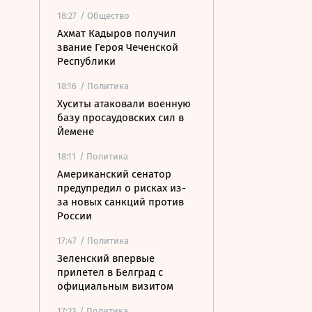
18:27
/ Общество
Ахмат Кадыров получил
звание Героя Чеченской
Республики
18:16
/ Политика
Хуситы атаковали военную
базу просаудовских сил в
Йемене
18:11
/ Политика
Американский сенатор
предупредил о рисках из-
за новых санкций против
России
17:47
/ Политика
Зеленский впервые
прилетел в Белград с
официальным визитом
17:23
/ Политика