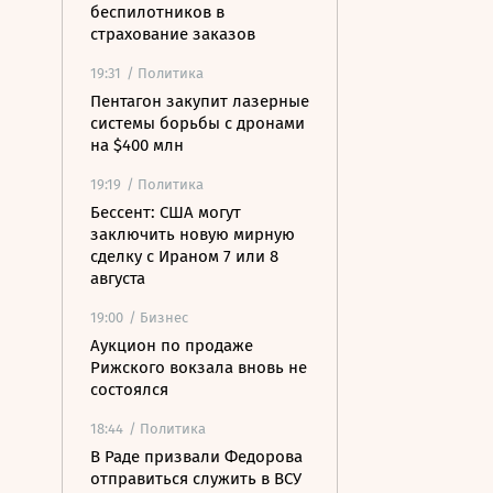
беспилотников в
страхование заказов
19:31
/ Политика
Пентагон закупит лазерные
системы борьбы с дронами
на $400 млн
19:19
/ Политика
Бессент: США могут
заключить новую мирную
сделку с Ираном 7 или 8
августа
19:00
/ Бизнес
Аукцион по продаже
Рижского вокзала вновь не
состоялся
18:44
/ Политика
В Раде призвали Федорова
отправиться служить в ВСУ