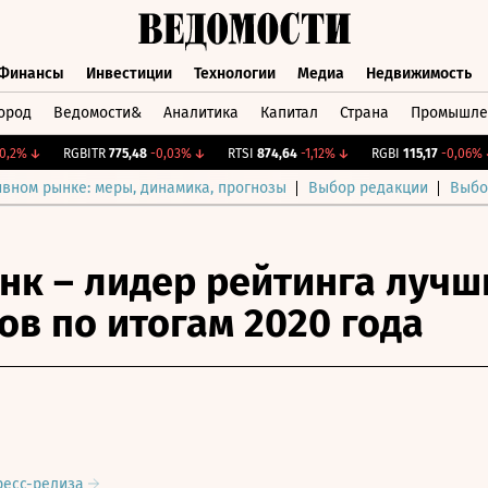
Финансы
Инвестиции
Технологии
Медиа
Недвижимость
ород
Ведомости&
Аналитика
Капитал
Страна
Промышле
а
Финансы
Инвестиции
Технологии
Медиа
Недвижимос
%
↓
RGBITR
775,48
-0,03%
↓
RTSI
874,64
-1,12%
↓
RGBI
115,17
-0,06%
↓
ивном рынке: меры, динамика, прогнозы
Выбор редакции
Выбо
нк – лидер рейтинга лучш
ов по итогам 2020 года
ресс-релиза