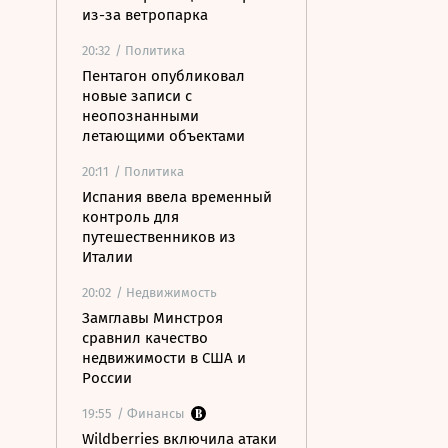
из-за ветропарка
20:32
/ Политика
Пентагон опубликовал
новые записи с
неопознанными
летающими объектами
20:11
/ Политика
Испания ввела временный
контроль для
путешественников из
Италии
20:02
/ Недвижимость
Замглавы Минстроя
сравнил качество
недвижимости в США и
России
19:55
/ Финансы
Wildberries включила атаки