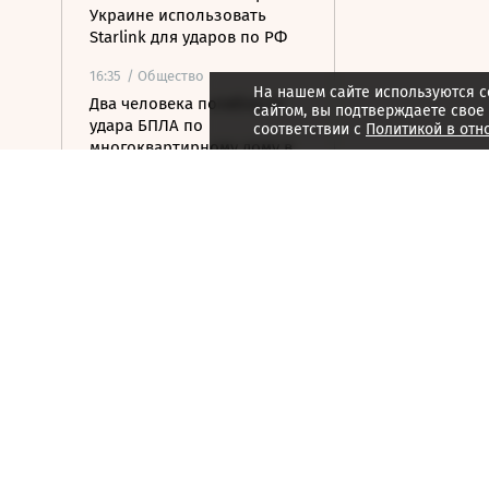
Украине использовать
Starlink для ударов по РФ
16:35
/ Общество
На нашем сайте используются c
Два человека погибли от
сайтом, вы подтверждаете свое
удара БПЛА по
соответствии с
Политикой в отн
многоквартирному дому в
Керчи
16:32
/ Бизнес
Сбор тепличных овощей в
РФ вырос на 3,5% до 1 млн
тонн
16:23
/ Политика
Суд США остановил проект
строительства бального
зала в Белом доме
16:11
/ Политика
СМИ: Иран хочет отмены
санкций США в обмен на