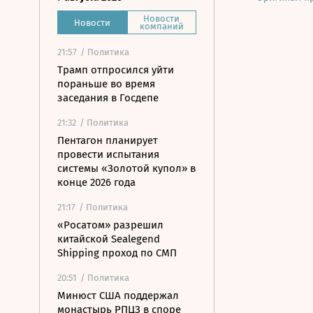
Новости
Новости
компаний
21:57
/ Политика
Трамп отпросился уйти
пораньше во время
заседания в Госдепе
21:32
/ Политика
Пентагон планирует
провести испытания
системы «Золотой купол» в
конце 2026 года
21:17
/ Политика
«Росатом» разрешил
китайской Sealegend
Shipping проход по СМП
20:51
/ Политика
Минюст США поддержал
монастырь РПЦЗ в споре