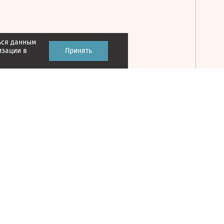
ься данным
Принять
изации в