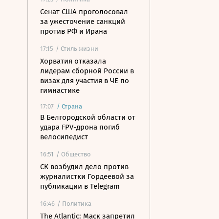
Сенат США проголосовал
за ужесточение санкций
против РФ и Ирана
17:15
/ Стиль жизни
Хорватия отказала
лидерам сборной России в
визах для участия в ЧЕ по
гимнастике
17:07
/
Страна
В Белгородской области от
удара FPV-дрона погиб
велосипедист
16:51
/ Общество
СК возбудил дело против
журналистки Гордеевой за
публикации в Telegram
16:46
/ Политика
The Atlantic: Маск запретил