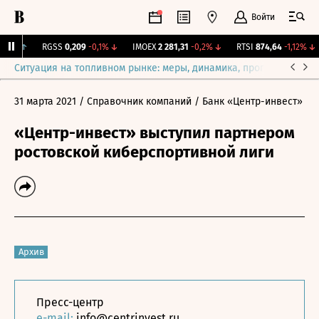
Войти
65%
↑
RGSS
0,209
-0,1%
↓
IMOEX
2 281,31
-0,2%
↓
RTSI
874,64
-1,12%
↓
Ситуация на топливном рынке: меры, динамика, прогнозы
Выб
31 марта 2021
/ Справочник компаний
/ Банк «Центр-инвест»
«Центр-инвест» выступил партнером
ростовской киберспортивной лиги
Архив
Пресс-центр
e-mail:
info@centrinvest.ru