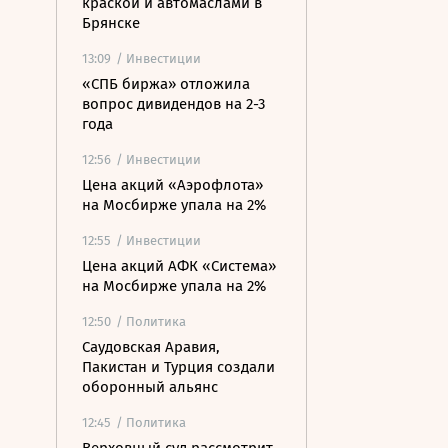
краской и автомаслами в
Брянске
13:09
/ Инвестиции
«СПБ биржа» отложила
вопрос дивидендов на 2-3
года
12:56
/ Инвестиции
Цена акций «Аэрофлота»
на Мосбирже упала на 2%
12:55
/ Инвестиции
Цена акций АФК «Система»
на Мосбирже упала на 2%
12:50
/ Политика
Саудовская Аравия,
Пакистан и Турция создали
оборонный альянс
12:45
/ Политика