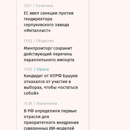
12:11
/ Политика
ЕС ввел санкции против
гендиректора
серпуховского завода
«Металлист»
11:52
/ Общество
Минпромторг сохранит
действующий перечень
параллельного импорта
11:52
/
Страна
Кандидат от КПРФ Бушуев
отказался от участия в
выборах, чтобы «остаться
собой»
11:36
/ Технологии
В РФ определили первые
отрасли для
приоритетного внедрения
суверенных ИИ-моделей