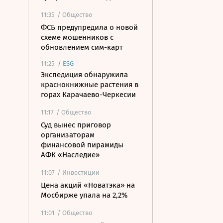
11:35
/ Общество
ФСБ предупредила о новой
схеме мошенников с
обновлением сим-карт
11:25
/
ESG
Экспедиция обнаружила
краснокнижные растения в
горах Карачаево-Черкесии
11:17
/ Общество
Суд вынес приговор
организаторам
финансовой пирамиды
АФК «Наследие»
11:07
/ Инвестиции
Цена акций «Новатэка» на
Мосбирже упала на 2,2%
11:01
/ Общество