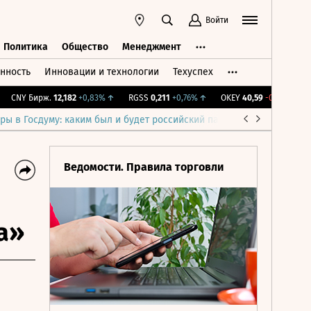
Войти
Политика
Общество
Менеджмент
нность
Инновации и технологии
Техуспех
ть
Политика
Общество
Менеджмент
CNY Бирж.
12,182
+0,83%
↑
RGSS
0,211
+0,76%
↑
OKEY
40,59
-0,29%
↓
IM
ры в Госдуму: каким был и будет российский парламент
Война н
Ведомости. Правила торговли
а»