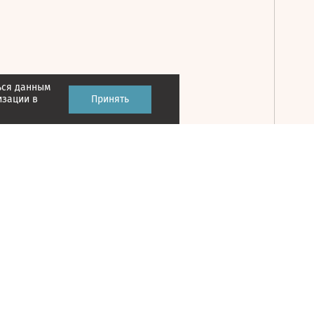
ься данным
Принять
изации в