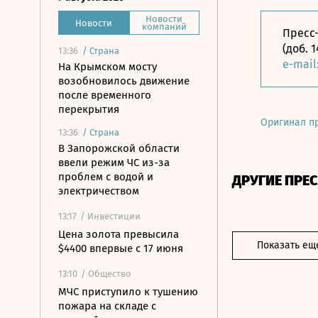
Новости
Новости
компаний
Пресс-
(доб. 
13:36
/
Страна
e-mail
На Крымском мосту
возобновилось движение
после временного
перекрытия
Оригинал п
13:36
/
Страна
В Запорожской области
ввели режим ЧС из-за
проблем с водой и
ДРУГИЕ ПРЕ
электричеством
13:17
/ Инвестиции
Цена золота превысила
Показать ещ
$4400 впервые с 17 июня
13:10
/ Общество
МЧС приступило к тушению
пожара на складе с