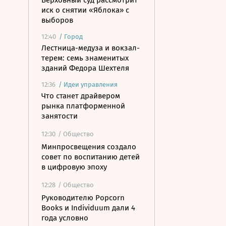
Верховный суд рассмотрит
иск о снятии «Яблока» с
выборов
12:40
/
Город
Лестница-медуза и вокзал-
терем: семь знаменитых
зданий Федора Шехтеля
12:36
/
Идеи управления
Что станет драйвером
рынка платформенной
занятости
12:30
/ Общество
Минпросвещения создало
совет по воспитанию детей
в цифровую эпоху
12:28
/ Общество
Руководителю Popcorn
Books и Individuum дали 4
года условно