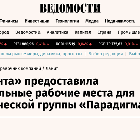
Финансы
Инвестиции
Технологии
Медиа
Недвижимость
ород
Ведомости&
Аналитика
Капитал
Страна
Промышле
а
Финансы
Инвестиции
Технологии
Медиа
Недвижимос
↓
RTSI
880,96
-0,41%
↓
RGBI
115,19
-0,04%
↓
RGBITR
775,63
-0,01%
↓
ивном рынке: меры, динамика, прогнозы
Выбор редакции
Выбо
правочник компаний
/ Ланит
та» предоставила
льные рабочие места для
еской группы «Парадигм