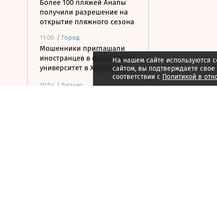
Более 100 пляжей Анапы
получили разрешение на
открытие пляжного сезона
11:00
/
Город
Мошенники приглашали
иностранцев в фальшивый
На нашем сайте используются c
университет в Хельсинки
сайтом, вы подтверждаете свое
соответствии с
Политикой в отн
10:54
/ Бизнес
Wildberries запустит
программу по открытию
хабов для хранения
товаров
10:52
/ Политика
Путин назначил нового
замглавы
Россотрудничества
10:48
/
Страна
Белгородская область
выплатила 50 млн рублей