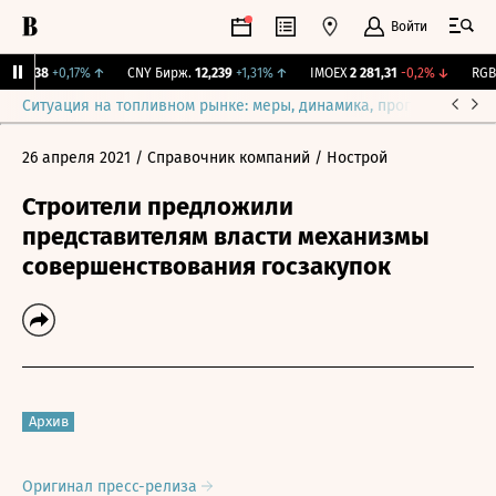
Войти
115,38
+0,17%
↑
CNY Бирж.
12,239
+1,31%
↑
IMOEX
2 281,31
-0,2%
↓
RGBIT
Ситуация на топливном рынке: меры, динамика, прогнозы
Выб
26 апреля 2021
/ Справочник компаний
/ Нострой
Строители предложили
представителям власти механизмы
совершенствования госзакупок
Архив
Оригинал пресс-релиза