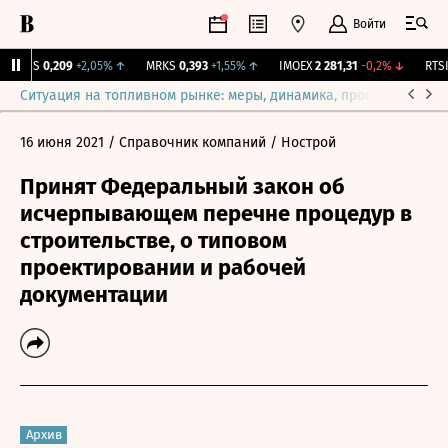
Войти
RGSS
0,209
+2,05%
↑
MRKS
0,393
+1,55%
↑
IMOEX
2 281,31
-0,2%
↓
RTSI
Ситуация на топливном рынке: меры, динамика, прогнозы
Выб
16 июня 2021
/ Справочник компаний
/ Нострой
Принят Федеральный закон об
исчерпывающем перечне процедур в
строительстве, о типовом
проектировании и рабочей
документации
Архив