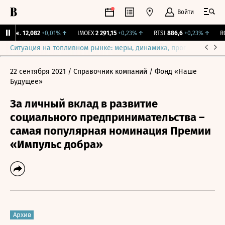
Войти
Бирж.
12,082
+0,01%
↑
IMOEX
2 291,15
+0,23%
↑
RTSI
886,6
+0,23%
↑
RGB
Ситуация на топливном рынке: меры, динамика, прогнозы
Выб
22 сентября 2021
/ Справочник компаний
/ Фонд «Наше
Будущее»
За личный вклад в развитие
социального предпринимательства –
самая популярная номинация Премии
«Импульс добра»
Архив