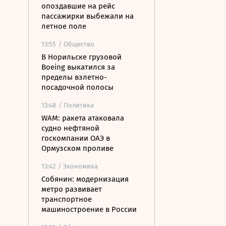
опоздавшие на рейс
пассажирки выбежали на
летное поле
13:55
/ Общество
В Норильске грузовой
Boeing выкатился за
пределы взлетно-
посадочной полосы
13:48
/ Политика
WAM: ракета атаковала
судно нефтяной
госкомпании ОАЭ в
Ормузском проливе
13:42
/ Экономика
Собянин: модернизация
метро развивает
транспортное
машиностроение в России