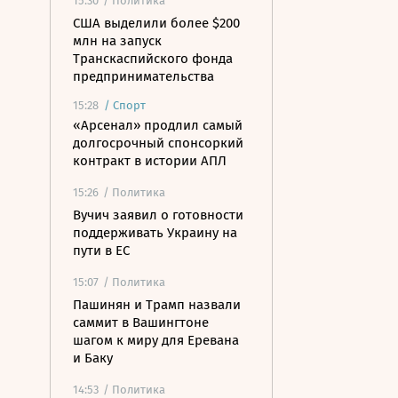
15:30
/ Политика
США выделили более $200
млн на запуск
Транскаспийского фонда
предпринимательства
15:28
/
Спорт
«Арсенал» продлил самый
долгосрочный спонсоркий
контракт в истории АПЛ
15:26
/ Политика
Вучич заявил о готовности
поддерживать Украину на
пути в ЕС
15:07
/ Политика
Пашинян и Трамп назвали
саммит в Вашингтоне
шагом к миру для Еревана
и Баку
14:53
/ Политика