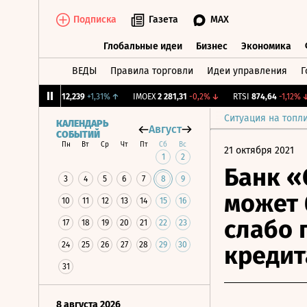
Подписка
Газета
MAX
Глобальные идеи
Бизнес
Экономика
ВЕДЫ
Правила торговли
Идеи управления
Г
Глобальные идеи
Бизнес
Экономик
CNY Бирж.
12,239
+1,31%
↑
IMOEX
2 281,31
-0,2%
↓
RTSI
874,64
-1,12%
↓
Ситуация на топл
КАЛЕНДАРЬ
Август
СОБЫТИЙ
Пн
Вт
Ср
Чт
Пт
Сб
Вс
21 октября 2021
1
2
Банк «
3
4
5
6
7
8
9
может 
10
11
12
13
14
15
16
слабо 
17
18
19
20
21
22
23
24
25
26
27
28
29
30
кредит
31
8 августа 2026