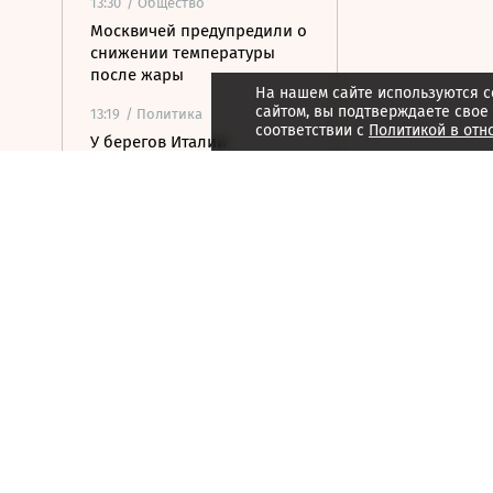
13:30
/ Общество
Москвичей предупредили о
снижении температуры
после жары
На нашем сайте используются c
сайтом, вы подтверждаете свое
13:19
/ Политика
соответствии с
Политикой в отн
У берегов Италии
обнаружили корабль
времен Древнего Рима с
амфорами на борту
13:13
/
ESG
Грибы, включая мухоморы,
становятся пищей оленей
Камчатки перед зимой
13:07
/ Политика
Силы ПВО сбили 19
летевших на Москву БПЛА
13:05
/ Политика
Сооснователь Wikipedia
назвал платформу