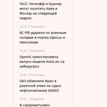
ТАСС: Уиткофф и Кушнер
могут посетить Киев и
Москву на следующей
неделе
14:49
/ Политика
ВС РФ ударили по военным
складам в портах Одессы и
Николаева
14:41
/ Политика
OpenAI приостановила
выпуск модели Astra из-за
киберугроз
14:25
/ Политика
ОАЭ обвинили Иран в
ракетной атаке на судно
нефтекомпании ADNOC
14:15
/ Общество
В «Шереметьево»