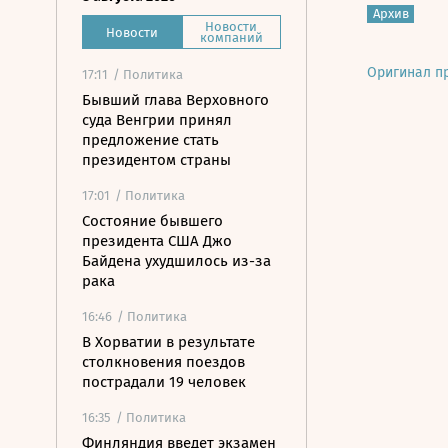
Архив
Новости
Новости
компаний
Оригинал п
17:11
/ Политика
Бывший глава Верховного
суда Венгрии принял
предложение стать
президентом страны
17:01
/ Политика
Состояние бывшего
президента США Джо
Байдена ухудшилось из-за
рака
16:46
/ Политика
В Хорватии в результате
столкновения поездов
пострадали 19 человек
16:35
/ Политика
Финляндия введет экзамен