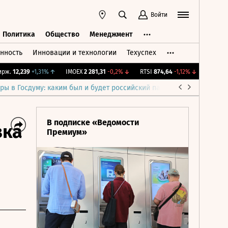
Войти
Политика
Общество
Менеджмент
нность
Инновации и технологии
Техуспех
ть
Политика
Общество
Менеджмент
.
12,239
+1,31%
↑
IMOEX
2 281,31
-0,2%
↓
RTSI
874,64
-1,12%
↓
RGBI
115,3
ры в Госдуму: каким был и будет российский парламент
Война н
В подписке «Ведомости
вка
Премиум»
о