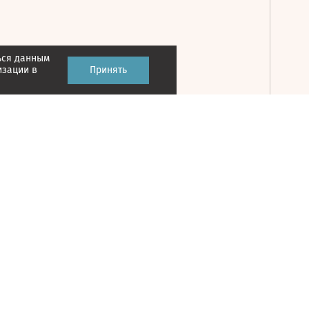
ься данным
Принять
изации в