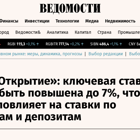
Финансы
Инвестиции
Технологии
Медиа
Недвижимость
ород
Ведомости&
Аналитика
Капитал
Страна
Промышле
а
Финансы
Инвестиции
Технологии
Медиа
Недвижимос
RGBI
115,3
+0,1%
↑
RGBITR
777,14
+0,2%
↑
SIBN
486,4
+1,1%
↑
CNY Бирж
ивном рынке: меры, динамика, прогнозы
Выбор редакции
Выбо
Открытие»: ключевая ста
быть повышена до 7%, чт
повлияет на ставки по
ам и депозитам