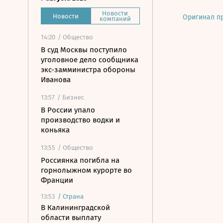
Новости
Новости
Оригинал п
компаний
14:20
/ Общество
В суд Москвы поступило
уголовное дело сообщника
экс-замминистра обороны
Иванова
13:57
/ Бизнес
В России упало
производство водки и
коньяка
13:55
/ Общество
Россиянка погибла на
горнолыжном курорте во
Франции
13:53
/
Страна
В Калининградской
области выплату