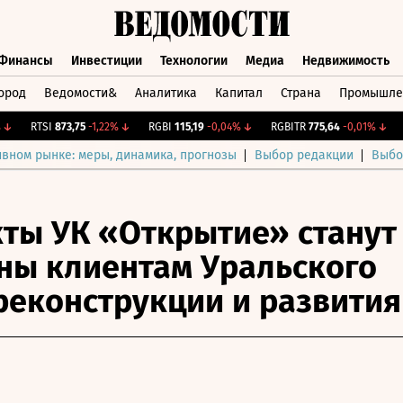
Финансы
Инвестиции
Технологии
Медиа
Недвижимость
ород
Ведомости&
Аналитика
Капитал
Страна
Промышле
а
Финансы
Инвестиции
Технологии
Медиа
Недвижимос
RTSI
873,75
-1,22%
↓
RGBI
115,19
-0,04%
↓
RGBITR
775,64
-0,01%
↓
CN
ивном рынке: меры, динамика, прогнозы
Выбор редакции
Выбо
ты УК «Открытие» станут
ны клиентам Уральского
реконструкции и развития