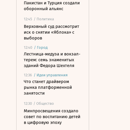
Пакистан и Турция создали
оборонный альянс
12:45
/ Политика
Верховный суд рассмотрит
иск о снятии «Яблока» с
выборов
12:40
/
Город
Лестница-медуза и вокзал-
терем: семь знаменитых
зданий Федора Шехтеля
12:36
/
Идеи управления
Что станет драйвером
рынка платформенной
занятости
12:30
/ Общество
Минпросвещения создало
совет по воспитанию детей
в цифровую эпоху