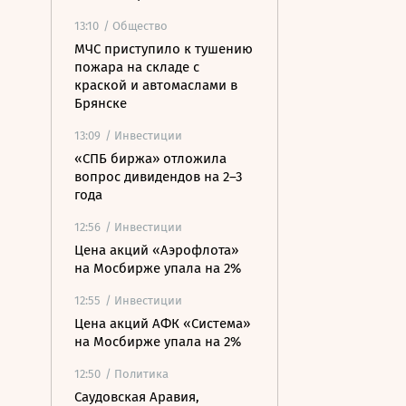
13:10
/ Общество
МЧС приступило к тушению
пожара на складе с
краской и автомаслами в
Брянске
13:09
/ Инвестиции
«СПБ биржа» отложила
вопрос дивидендов на 2–3
года
12:56
/ Инвестиции
Цена акций «Аэрофлота»
на Мосбирже упала на 2%
12:55
/ Инвестиции
Цена акций АФК «Система»
на Мосбирже упала на 2%
12:50
/ Политика
Саудовская Аравия,