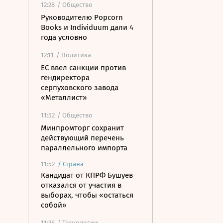
12:28
/ Общество
Руководителю Popcorn
Books и Individuum дали 4
года условно
12:11
/ Политика
ЕС ввел санкции против
гендиректора
серпуховского завода
«Металлист»
11:52
/ Общество
Минпромторг сохранит
действующий перечень
параллельного импорта
11:52
/
Страна
Кандидат от КПРФ Бушуев
отказался от участия в
выборах, чтобы «остаться
собой»
11:36
/ Технологии