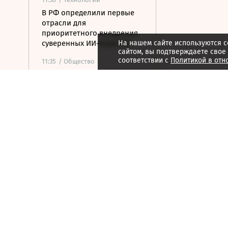
В РФ определили первые
отрасли для
приоритетного внедрения
суверенных ИИ-моделей
На нашем сайте используются c
сайтом, вы подтверждаете свое
соответствии с
Политикой в отн
11:35
/ Общество
ФСБ предупредила о новой
схеме мошенников с
обновлением сим-карт
11:25
/
ESG
Экспедиция обнаружила
краснокнижные растения в
горах Карачаево-Черкесии
11:17
/ Общество
Суд вынес приговор
организаторам
финансовой пирамиды
АФК «Наследие»
11:07
/ Инвестиции