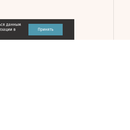
ься данным
Принять
изации в