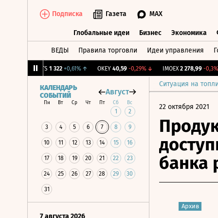
Подписка
Газета
MAX
Глобальные идеи
Бизнес
Экономика
ВЕДЫ
Правила торговли
Идеи управления
Г
Глобальные идеи
Бизнес
Экономик
13%
↑
MGTS
1 322
+0,61%
↑
OKEY
40,59
-0,29%
↓
IMOEX
2 278,99
-0,3%
↓
Ситуация на топл
КАЛЕНДАРЬ
Август
СОБЫТИЙ
Пн
Вт
Ср
Чт
Пт
Сб
Вс
22 октября 2021
1
2
Продук
3
4
5
6
7
8
9
доступ
10
11
12
13
14
15
16
банка 
17
18
19
20
21
22
23
24
25
26
27
28
29
30
31
Архив
7 августа 2026