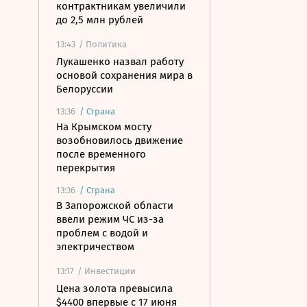
контрактникам увеличили
до 2,5 млн рублей
13:43
/ Политика
Лукашенко назвал работу
основой сохранения мира в
Белоруссии
13:36
/
Страна
На Крымском мосту
возобновилось движение
после временного
перекрытия
13:36
/
Страна
В Запорожской области
ввели режим ЧС из-за
проблем с водой и
электричеством
13:17
/ Инвестиции
Цена золота превысила
$4400 впервые с 17 июня