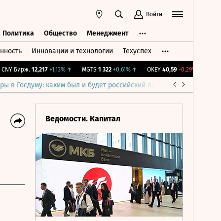
Войти
Политика
Общество
Менеджмент
нность
Инновации и технологии
Техуспех
ть
Политика
Общество
Менеджмент
Y Бирж.
12,217
+1,13%
↑
MGTS
1 322
+0,61%
↑
OKEY
40,59
-0,29%
↓
IMOEX
ры в Госдуму: каким был и будет российский парламент
Война н
Ведомости. Капитал