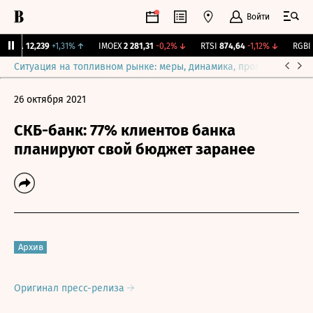
Войти
ирж.
12,239
+1,31%
↑
IMOEX
2 281,31
-0,2%
↓
RTSI
874,64
-1,12%
↓
RGBI
1
Ситуация на топливном рынке: меры, динамика, прогнозы
Выб
26 октября 2021
СКБ-банк: 77% клиентов банка
планируют свой бюджет заранее
Архив
Оригинал пресс-релиза