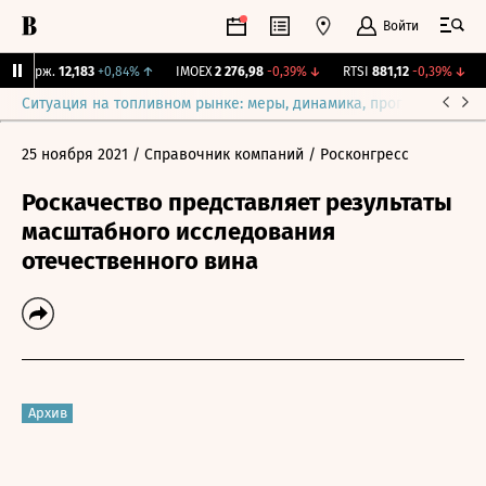
Войти
Y Бирж.
12,183
+0,84%
↑
IMOEX
2 276,98
-0,39%
↓
RTSI
881,12
-0,39%
↓
R
Ситуация на топливном рынке: меры, динамика, прогнозы
Выб
25 ноября 2021
/ Справочник компаний
/ Росконгресс
Роскачество представляет результаты
масштабного исследования
отечественного вина
Архив