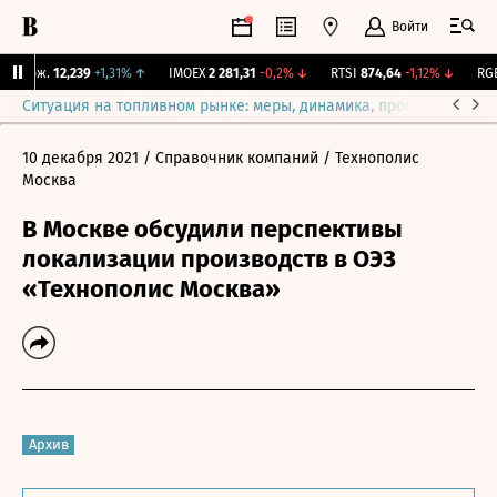
Войти
 Бирж.
12,239
+1,31%
↑
IMOEX
2 281,31
-0,2%
↓
RTSI
874,64
-1,12%
↓
RGBI
Ситуация на топливном рынке: меры, динамика, прогнозы
Выб
10 декабря 2021
/ Справочник компаний
/ Технополис
Москва
В Москве обсудили перспективы
локализации производств в ОЭЗ
«Технополис Москва»
Архив