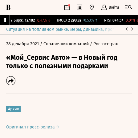
Войти
CNY Бирж.
12,182
-0,47%
↓
IMOEX
2 293,32
+0,53%
↑
RTSI
874,57
-0,01%
↓
Ситуация на топливном рынке: меры, динамика, прогнозы
Выб
28 декабря 2021
/ Справочник компаний
/ Росгосстрах
«Мой_Сервис Авто» — в Новый год
только с полезными подарками
Архив
Оригинал пресс-релиза