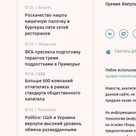
Премия Импул
07:25
/ Бизнес
Роскачество нашло
кишечную палочку в
бургерах пяти сетей
ресторанов
07:19
/ Общество
Скачать дл
ФСБ пресекла подготовку
терактов тремя
подростками в Приморье
Любое использов
07:18
/
ESG
правил перепеч
Больше 600 компаний
отчитались в рамках
Новости, аналити
стандарта общественного
данном сайте, не
капитала
продаже каких-л
07:12
/ Политика
На информацион
Politico: США и Украина
технологии (инф
вернули высокий уровень
на основе сбора,
обмена разведданными
предпочтениям п