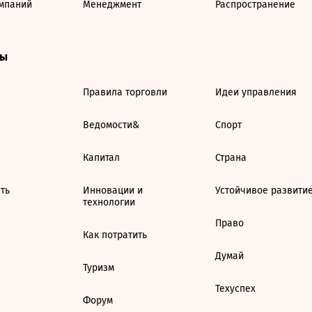
мпаний
Менеджмент
Распространение
ты
Правила торговли
Идеи управления
Ведомости&
Спорт
Капитал
Страна
ть
Инновации и
Устойчивое развити
технологии
Право
Как потратить
Думай
Туризм
Техуспех
Форум