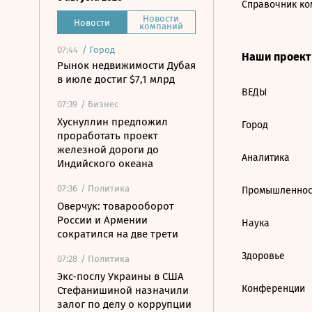
Справочник ко
Новости
Новости
компаний
07:44
/
Город
Наши проек
Рынок недвижимости Дубая
в июле достиг $7,1 млрд
ВЕДЫ
07:39
/ Бизнес
Хуснуллин предложил
Город
проработать проект
железной дороги до
Аналитика
Индийского океана
07:36
/ Политика
Промышленнос
Оверчук: товарооборот
России и Армении
Наука
сократился на две трети
Здоровье
07:28
/ Политика
Экс-послу Украины в США
Конференции
Стефанишиной назначили
залог по делу о коррупции