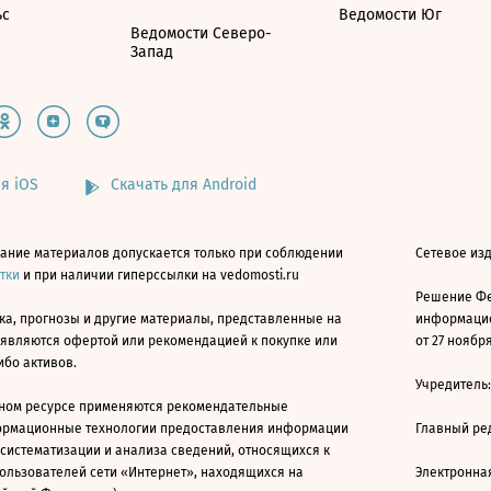
ьс
Ведомости Юг
Ведомости Северо-
Запад
я iOS
Скачать для Android
ание материалов допускается только при соблюдении
Сетевое изд
атки
и при наличии гиперссылки на vedomosti.ru
Решение Фе
ка, прогнозы и другие материалы, представленные на
информацио
 являются офертой или рекомендацией к покупке или
от 27 ноября
ибо активов.
Учредитель
ном ресурсе применяются рекомендательные
ормационные технологии предоставления информации
Главный ре
 систематизации и анализа сведений, относящихся к
ользователей сети «Интернет», находящихся на
Электронна