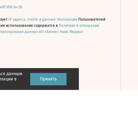
 495 956-34-58
ьзует
IP адреса, cookie и данные геолокации
Пользователей
овия использования содержатся в
Политике в отношении
персональных данных АО «Бизнес Ньюс Медиа»
ься данным
Принять
изации в