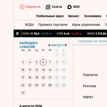
Подписка
Газета
MAX
Глобальные идеи
Бизнес
Экономика
ВЕДЫ
Правила торговли
Идеи управления
Г
Глобальные идеи
Бизнес
Экономик
81
+0,76%
↑
VEON-RX
58,8
+6,72%
↑
UTAR
9,46
-0,42%
↓
IMOEX
2 310,86
+
Ситуация на топл
КАЛЕНДАРЬ
Август
СОБЫТИЙ
Пн
Вт
Ср
Чт
Пт
Сб
Вс
1
2
3
4
5
6
7
8
9
10
11
12
13
14
15
16
Подписка
17
18
19
20
21
22
23
24
25
26
27
28
29
30
Реклама
31
РФРИТ
6 августа 2026