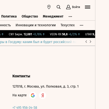
Войти
Политика
Общество
Менеджмент
нность
Инновации и технологии
Техуспех
ть
Политика
Общество
Менеджмент
↑
CNY Бирж.
12,081
+0,76%
↑
VEON-RX
58,8
+6,72%
↑
UTAR
9,46
-0,42%
ры в Госдуму: каким был и будет российский парламент
Война н
Контакты
127018, г. Москва, ул. Полковая, д. 3, стр. 1
На карте
+7 495 956-34-58