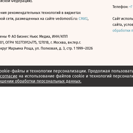
ийской Федерации).
Телефон:
+7
ния рекомендательных технологий в виджетах
й сети, размещенных на сайте vedomosti.ru:
СМИ2
,
Сайт испол
сайта, усл
обработки 
ены © АО Бизнес Ньюс Медиа, ИНН/КПП
01, ОГРН 1027739124775, 127018, г. Москва, вн.тер.г.
уг Марьина Роща, ул. Полковая, д. 3, стр. 1 1999—2026
ookie-файлы и технологии персонализации. Продолжая пользоват
согласие
на использование файлов cookie и технологий персонал
ошении обработки персональных данных.