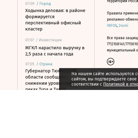
территории Росс
07:09
/
Город
Ходынка деловая: в районе
Правила примене
формируется
рекламно-обменно
перспективный офисный
INFOX
,
24smi
кластер
Все права защищ
07:07
/ Инвестиции
7712108141/7715010
МГКЛ нарастило выручку в
муниципальный окр
2,5 раза с начала года
07:05
/
Страна
Губернатор Тюменской
На нашем сайте используются c
области сообщил о
сайтом, вы подтверждаете свое
снижении уровня воды в
соответствии с
Политикой в отн
реках Тура и Тавда
07:05
/ Политика
Глава МИД Азербайджана
приехал на Украину
07:01
/ Инвестиции
Утренний звон по рынку