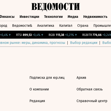
Финансы
Инвестиции
Технологии
Медиа
Недвижимость
ород
Ведомости&
Аналитика
Капитал
Страна
Промышле
а
Финансы
Инвестиции
Технологии
Медиа
Недвижимос
0,4%
↑
RTSI
899,53
+0,4%
↑
RGBI
115,38
+0,21%
↑
RGBITR
776,66
+0,24%
ивном рынке: меры, динамика, прогнозы
Выбор редакции
Выбо
Подписка для юр.лиц
Архив
О компании
Обратная связь
Редакция
Справочный центр