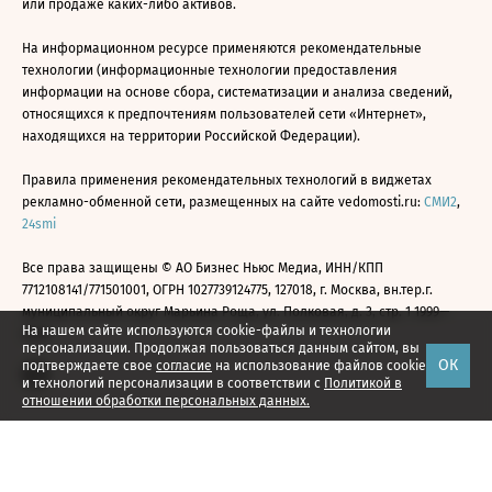
или продаже каких-либо активов.
На информационном ресурсе применяются рекомендательные
технологии (информационные технологии предоставления
информации на основе сбора, систематизации и анализа сведений,
относящихся к предпочтениям пользователей сети «Интернет»,
находящихся на территории Российской Федерации).
Правила применения рекомендательных технологий в виджетах
рекламно-обменной сети, размещенных на сайте vedomosti.ru:
СМИ2
,
24smi
Все права защищены © АО Бизнес Ньюс Медиа, ИНН/КПП
7712108141/771501001, ОГРН 1027739124775, 127018, г. Москва, вн.тер.г.
муниципальный округ Марьина Роща, ул. Полковая, д. 3, стр. 1 1999—
На нашем сайте используются cookie-файлы и технологии
2026
персонализации. Продолжая пользоваться данным сайтом, вы
ОК
подтверждаете свое
согласие
на использование файлов cookie
и технологий персонализации в соответствии с
Политикой в
отношении обработки персональных данных.