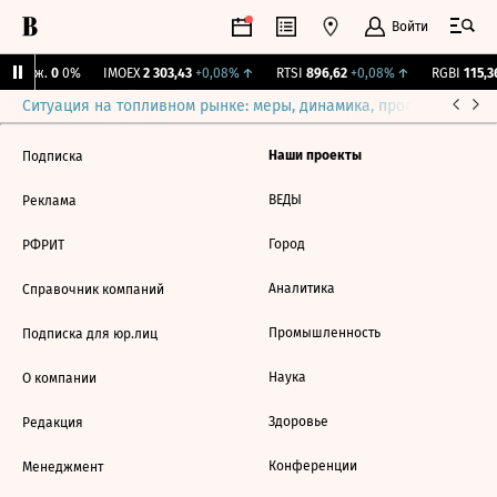
Войти
 Бирж.
0
0%
IMOEX
2 303,43
+0,08%
↑
RTSI
896,62
+0,08%
↑
RGBI
115,36
Ситуация на топливном рынке: меры, динамика, прогнозы
Выб
Наши проекты
Подписка
ВЕДЫ
Реклама
Город
РФРИТ
Аналитика
Справочник компаний
Промышленность
Подписка для юр.лиц
Наука
О компании
Здоровье
Редакция
Конференции
Менеджмент