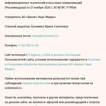
информационных технологий и массовых коммуникаций
(Роскомнадзор) от 27 ноября 2020 г. ЭЛ № ФС 77-79546
Учредитель: АО «Бизнес Ньюс Медиа»
Главный редактор: Казьмина Ирина Сергеевна
Электронная почта:
news@vedomosti.ru
Телефон:
+7 495 956-34-58
Сайт использует
IP адреса, cookie и данные геолокации
Пользователей сайта, условия использования содержатся в
Политике
в отношении обработки персональных данных АО «Бизнес Ньюс
Медиа»
Любое использование материалов допускается только при
соблюдении
правил перепечатки
и при наличии гиперссылки на
vedomosti.ru
Новости, аналитика, прогнозы и другие материалы, представленные
на данном сайте, не являются офертой или рекомендацией к покупке