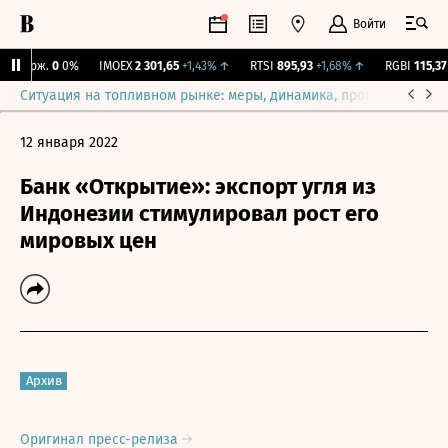
Войти
 Бирж.
0
0%
IMOEX
2 301,65
+1,43%
↑
RTSI
895,93
+1,68%
↑
RGBI
115,37
+
Ситуация на топливном рынке: меры, динамика, прогнозы
Выб
12 января 2022
Банк «Открытие»: экспорт угля из
Индонезии стимулировал рост его
мировых цен
Архив
Оригинал пресс-релиза