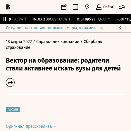
Войти
11,99
+0,33%
↑
IMOEX
2 301,65
+1,43%
↑
RTSI
895,93
+1,68%
↑
RGBI
115,3
Ситуация на топливном рынке: меры, динамика, прогнозы
Выб
18 марта 2022
/ Справочник компаний
/ Сбербанк
страхование
Вектор на образование: родители
стали активнее искать вузы для детей
Архив
Оригинал пресс-релиза