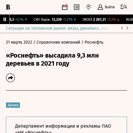
Войти
I
115,3
+0,1%
↑
CNY Бирж.
12,239
+1,31%
↑
IMOEX
2 281,31
-0,2%
↓
RGBIT
Ситуация на топливном рынке: меры, динамика, прогнозы
Выб
21 марта 2022
/ Справочник компаний
/ Роснефть
«Роснефть» высадила 9,3 млн
деревьев в 2021 году
Архив
Департамент информации и рекламы ПАО
«НК «Роснефть»