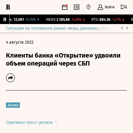
Войти
Бирж.
12,081
+0,76%
↑
IMOEX
2 285,88
-0,69%
↓
RTSI
884,56
-1,27%
↓
RG
Ситуация на топливном рынке: меры, динамика, прогнозы
Выб
4 августа 2022
Клиенты банка «Открытие» удвоили
объем операций через СБП
Архив
Оригинал пресс-релиза