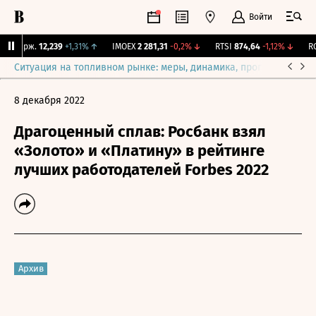
Войти
Y Бирж.
12,239
+1,31%
↑
IMOEX
2 281,31
-0,2%
↓
RTSI
874,64
-1,12%
↓
RGB
Ситуация на топливном рынке: меры, динамика, прогнозы
Выб
8 декабря 2022
Драгоценный сплав: Росбанк взял
«Золото» и «Платину» в рейтинге
лучших работодателей Forbes 2022
Архив