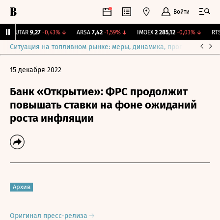
Войти
UTAR
9,27
-0,43%
↓
ARSA
7,42
-1,59%
↓
IMOEX
2 285,12
-0,03%
↓
RTSI
Ситуация на топливном рынке: меры, динамика, прогнозы
Выб
15 декабря 2022
Банк «Открытие»: ФРС продолжит
повышать ставки на фоне ожиданий
роста инфляции
Архив
Оригинал пресс-релиза