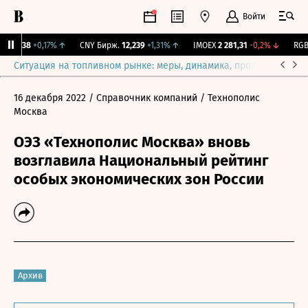
Войти
115,38
+0,17%
↑
CNY Бирж.
12,239
+1,31%
↑
IMOEX
2 281,31
-0,2%
↓
RGBI
Ситуация на топливном рынке: меры, динамика, прогнозы
Выб
16 декабря 2022
/ Справочник компаний
/ Технополис
Москва
ОЭЗ «Технополис Москва» вновь
возглавила Национальный рейтинг
особых экономических зон России
Архив