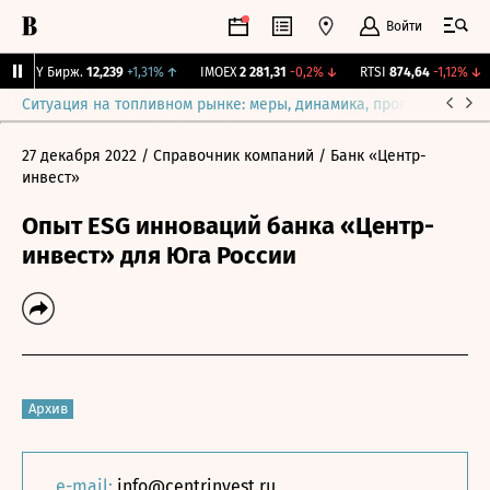
Войти
CNY Бирж.
12,239
+1,31%
↑
IMOEX
2 281,31
-0,2%
↓
RTSI
874,64
-1,12%
↓
Ситуация на топливном рынке: меры, динамика, прогнозы
Выб
27 декабря 2022
/ Справочник компаний
/ Банк «Центр-
инвест»
Опыт ESG инноваций банка «Центр-
инвест» для Юга России
Архив
e-mail:
info@centrinvest.ru