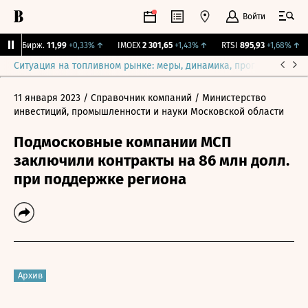
Войти
CNY Бирж.
11,99
+0,33%
↑
IMOEX
2 301,65
+1,43%
↑
RTSI
895,93
+1,68%
↑
Ситуация на топливном рынке: меры, динамика, прогнозы
Выб
11 января 2023
/ Справочник компаний
/ Министерство
инвестиций, промышленности и науки Московской области
Подмосковные компании МСП
заключили контракты на 86 млн долл.
при поддержке региона
Архив