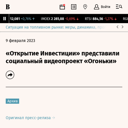
Войти
ирж.
12,081
+0,76%
↑
IMOEX
2 285,88
-0,69%
↓
RTSI
884,56
-1,27%
↓
RGBI
Ситуация на топливном рынке: меры, динамика, прогнозы
Выб
9 февраля 2023
«Открытие Инвестиции» представили
социальный видеопроект «Огоньки»
Архив
Оригинал пресс-релиза