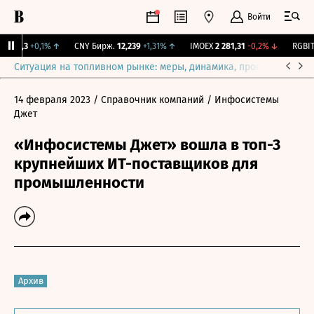
Войти
115,3
+0,1%
↑
CNY Бирж.
12,239
+1,31%
↑
IMOEX
2 281,31
-0,2%
↓
RGBITR
Ситуация на топливном рынке: меры, динамика, прогнозы
Выб
14 февраля 2023
/ Справочник компаний
/ Инфосистемы
Джет
«Инфосистемы Джет» вошла в топ-3
крупнейших ИТ-поставщиков для
промышленности
Архив