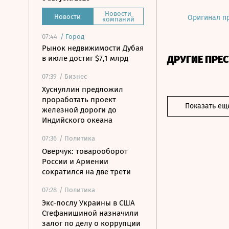
Новости
Новости
Оригинал п
компаний
07:44
/
Город
Рынок недвижимости Дубая
ДРУГИЕ ПРЕ
в июле достиг $7,1 млрд
07:39
/ Бизнес
Хуснуллин предложил
проработать проект
Показать ещ
железной дороги до
Индийского океана
07:36
/ Политика
Оверчук: товарооборот
России и Армении
сократился на две трети
07:28
/ Политика
Экс-послу Украины в США
Стефанишиной назначили
залог по делу о коррупции