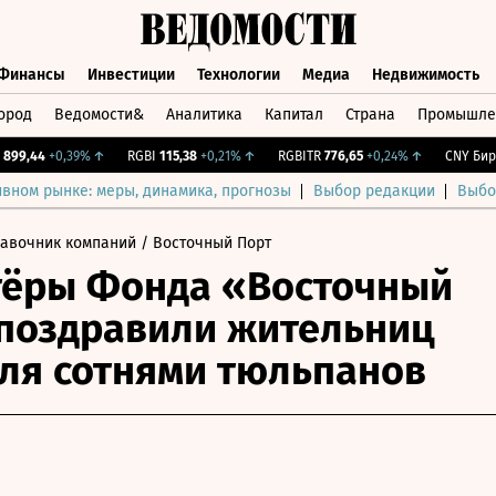
Финансы
Инвестиции
Технологии
Медиа
Недвижимость
ород
Ведомости&
Аналитика
Капитал
Страна
Промышле
а
Финансы
Инвестиции
Технологии
Медиа
Недвижимос
9,44
+0,39%
↑
RGBI
115,38
+0,21%
↑
RGBITR
776,65
+0,24%
↑
CNY Бирж.
ивном рынке: меры, динамика, прогнозы
Выбор редакции
Выбо
равочник компаний
/ Восточный Порт
тёры Фонда «Восточный
поздравили жительниц
ля сотнями тюльпанов