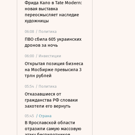
Фрида Кало в Tate Modern:
новая выставка
переосмысляет наследие
художницы
06:08
/ Политика
ПВО сбила 605 украинских
дронов за ночь
06:00
/ Инвестиции
Открытая позиция бизнеса
на Мосбирже превысила 3
трлн рублей
05:54
/ Политика
Отказавшиеся от
гражданства РФ словаки
захотели его вернуть
05:45
/
Страна
В Ярославской области
отразили самую массовую
атаку беспилотников