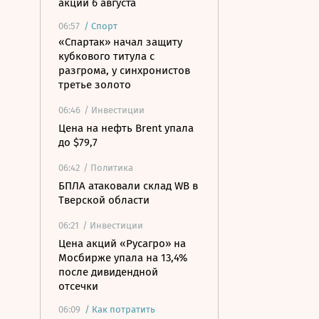
акций 6 августа
06:57
/
Спорт
«Спартак» начал защиту
кубкового титула с
разгрома, у синхронистов
третье золото
06:46
/ Инвестиции
Цена на нефть Brent упала
до $79,7
06:42
/ Политика
БПЛА атаковали склад WB в
Тверской области
06:21
/ Инвестиции
Цена акций «Русагро» на
Мосбирже упала на 13,4%
после дивидендной
отсечки
06:09
/
Как потратить