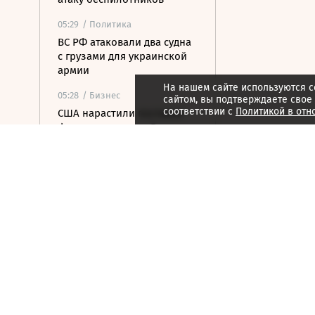
05:29
/ Политика
ВС РФ атаковали два судна
с грузами для украинской
армии
На нашем сайте используются c
05:28
/ Бизнес
сайтом, вы подтверждаете свое
соответствии с
Политикой в отн
США нарастили поставки
фармпродукции в Россию
на 19%
05:09
/ Политика
СК привел новые данные о
вторжении ВСУ в Курскую
область: главное
04:38
/ Политика
СК: из-за вторжения ВСУ
погибли 640 курян, ущерб
превышает 0,5 трлн рублей
04:23
/
Страна