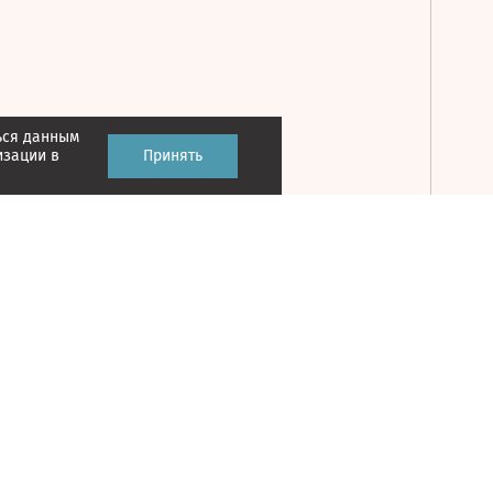
ься данным
Принять
изации в