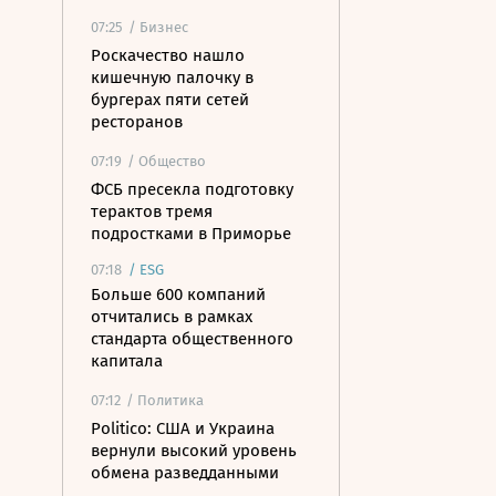
07:25
/ Бизнес
Роскачество нашло
кишечную палочку в
бургерах пяти сетей
ресторанов
07:19
/ Общество
ФСБ пресекла подготовку
терактов тремя
подростками в Приморье
07:18
/
ESG
Больше 600 компаний
отчитались в рамках
стандарта общественного
капитала
07:12
/ Политика
Politico: США и Украина
вернули высокий уровень
обмена разведданными