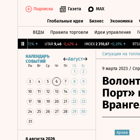
Подписка
Газета
MAX
Глобальные идеи
Бизнес
Экономика
ВЕДЫ
Правила торговли
Идеи управления
Г
Глобальные идеи
Бизнес
Экономик
N-RX
58,8
+6,72%
↑
UTAR
9,46
-0,42%
↓
IMOEX
2 310,67
+0,39%
↑
RTSI
89
Ситуация на топл
КАЛЕНДАРЬ
Август
СОБЫТИЙ
Пн
Вт
Ср
Чт
Пт
Сб
Вс
9 марта 2023
/ Сп
1
2
Волон
3
4
5
6
7
8
9
Порт» 
10
11
12
13
14
15
16
Вранге
17
18
19
20
21
22
23
24
25
26
27
28
29
30
31
Архив
6 августа 2026