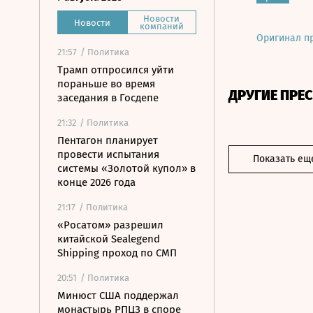
Новости
Новости
компаний
Оригинал п
21:57
/ Политика
Трамп отпросился уйти
пораньше во время
ДРУГИЕ ПРЕ
заседания в Госдепе
21:32
/ Политика
Пентагон планирует
провести испытания
Показать ещ
системы «Золотой купол» в
конце 2026 года
21:17
/ Политика
«Росатом» разрешил
китайской Sealegend
Shipping проход по СМП
20:51
/ Политика
Минюст США поддержал
монастырь РПЦЗ в споре