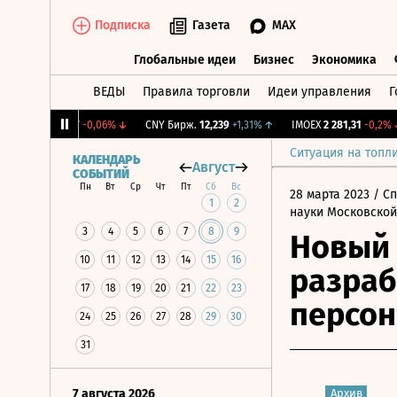
Подписка
Газета
MAX
Глобальные идеи
Бизнес
Экономика
ВЕДЫ
Правила торговли
Идеи управления
Г
Глобальные идеи
Бизнес
Экономик
RGBI
115,17
-0,06%
↓
CNY Бирж.
12,239
+1,31%
↑
IMOEX
2 281,31
-0,2%
↓
Ситуация на топл
КАЛЕНДАРЬ
Август
СОБЫТИЙ
Пн
Вт
Ср
Чт
Пт
Сб
Вс
28 марта 2023
/ С
1
2
науки Московской
3
4
5
6
7
8
9
Новый 
10
11
12
13
14
15
16
разраб
17
18
19
20
21
22
23
персо
24
25
26
27
28
29
30
31
7 августа 2026
Архив