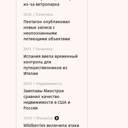
из-за ветропарка
20:32
/ Политика
Пентагон опубликовал
новые записи с
неопознанными
летающими объектами
20:11
/ Политика
Испания ввела временный
контроль для
путешественников из
Италии
20:02
/ Недвижимость
Замглавы Минстроя
сравнил качество
недвижимости в США и
России
19:55
/ Финансы
Wildberries включила атаки