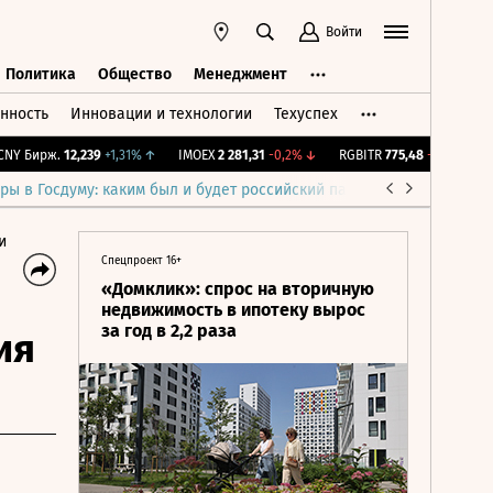
Войти
Политика
Общество
Менеджмент
нность
Инновации и технологии
Техуспех
ть
Политика
Общество
Менеджмент
 Бирж.
12,239
+1,31%
↑
IMOEX
2 281,31
-0,2%
↓
RGBITR
775,48
-0,03%
↓
R
ры в Госдуму: каким был и будет российский парламент
Война н
и
Спецпроект 16+
«Домклик»: спрос на вторичную
недвижимость в ипотеку вырос
за год в 2,2 раза
ия