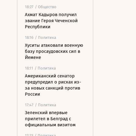
18:27
/ Общество
Ахмат Кадыров получил
звание Героя Чеченской
Республики
18:16
/ Политика
Хуситы атаковали военную
базу просаудовских сил в
Йемене
18:11
/ Политика
Американский сенатор
предупредил о рисках из-
за новых санкций против
России
17:47
/ Политика
Зеленский впервые
прилетел в Белград с
официальным визитом
17:23
/ Политика