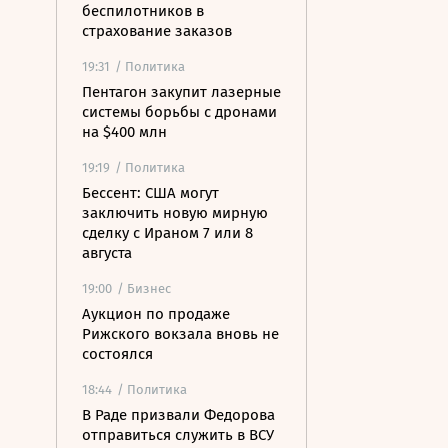
беспилотников в
страхование заказов
19:31
/ Политика
Пентагон закупит лазерные
системы борьбы с дронами
на $400 млн
19:19
/ Политика
Бессент: США могут
заключить новую мирную
сделку с Ираном 7 или 8
августа
19:00
/ Бизнес
Аукцион по продаже
Рижского вокзала вновь не
состоялся
18:44
/ Политика
В Раде призвали Федорова
отправиться служить в ВСУ