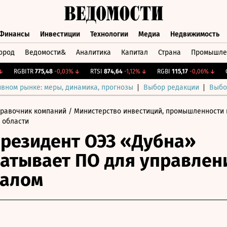
Финансы
Инвестиции
Технологии
Медиа
Недвижимость
ород
Ведомости&
Аналитика
Капитал
Страна
Промышле
а
Финансы
Инвестиции
Технологии
Медиа
Недвижимос
RGBITR
775,48
-0,03%
↓
RTSI
874,64
-1,12%
↓
RGBI
115,17
-0,06%
↓
CNY
ивном рынке: меры, динамика, прогнозы
Выбор редакции
Выбо
правочник компаний
/ Министерство инвестиций, промышленности 
 области
резидент ОЭЗ «Дубна»
атывает ПО для управлен
налом