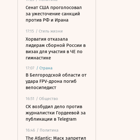
Сенат США проголосовал
за ужесточение санкций
против РФ и Ирана
17:15
/ Стиль жизни
Хорватия отказала
лидерам сборной России в
визах для участия в ЧЕ по
гимнастике
17:07
/
Страна
В Белгородской области от
удара FPV-дрона погиб
велосипедист
16:51
/ Общество
СК возбудил дело против
журналистки Гордеевой за
публикации в Telegram
16:46
/ Политика
The Atlantic: Маск запретил