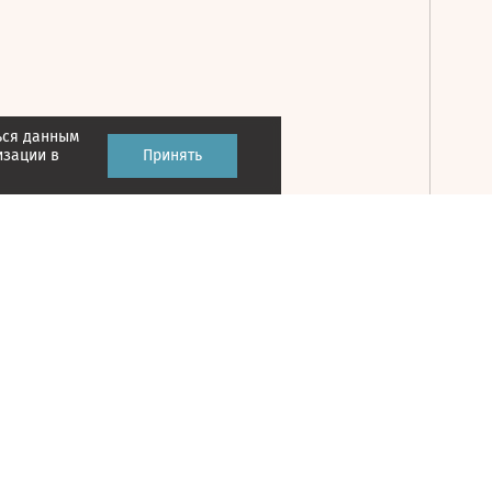
ься данным
Принять
изации в