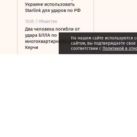
Украине использовать
Starlink для ударов по РФ
16:35
/ Общество
Два человека погибли от
удара БПЛА по
На нашем сайте используются c
многоквартирному дому в
сайтом, вы подтверждаете свое
Керчи
соответствии с
Политикой в отн
16:32
/ Бизнес
Сбор тепличных овощей в
РФ вырос на 3,5% до 1 млн
тонн
16:23
/ Политика
Суд США остановил проект
строительства бального
зала в Белом доме
16:11
/ Политика
СМИ: Иран хочет отмены
санкций США в обмен на