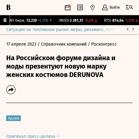
Войти
CNY Бирж.
12,239
+1,31%
↑
IMOEX
2 281,31
-0,2%
↓
RTSI
874,64
-1,12%
↓
Ситуация на топливном рынке: меры, динамика, прогнозы
Выб
17 апреля 2023
/ Справочник компаний
/ Росконгресс
На Российском форуме дизайна и
моды презентуют новую марку
женских костюмов DERUNOVA
Архив
Оригинал пресс-релиза