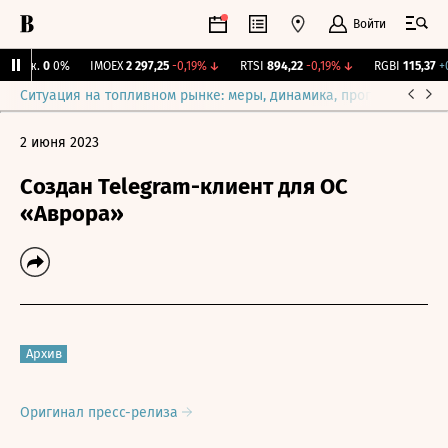
Войти
Бирж.
0
0%
IMOEX
2 297,25
-0,19%
↓
RTSI
894,22
-0,19%
↓
RGBI
115,37
+0,
Ситуация на топливном рынке: меры, динамика, прогнозы
Выб
2 июня 2023
Создан Telegram-клиент для ОС
«Аврора»
Архив
Оригинал пресс-релиза