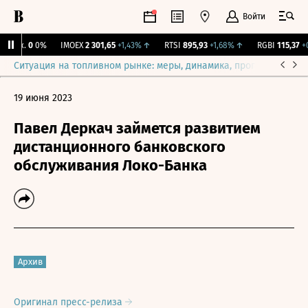
Войти
Бирж.
0
0%
IMOEX
2 301,65
+1,43%
↑
RTSI
895,93
+1,68%
↑
RGBI
115,37
+0
Ситуация на топливном рынке: меры, динамика, прогнозы
Выб
19 июня 2023
Павел Деркач займется развитием
дистанционного банковского
обслуживания Локо-Банка
Архив
Оригинал пресс-релиза