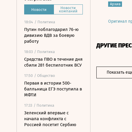
Архив
Новости
Новости
компаний
Оригинал п
18:04
/ Политика
Путин поблагодарил 76-ю
дивизию ВДВ за боевую
работу
ДРУГИЕ ПРЕ
18:03
/ Политика
Средства ПВО в течение дня
сбили 281 беспилотник ВСУ
Показать ещ
17:50
/ Общество
Первая в истории 500-
балльница ЕГЭ поступила в
МФТИ
17:33
/ Политика
Зеленский впервые с
начала конфликта с
Россией посетит Сербию