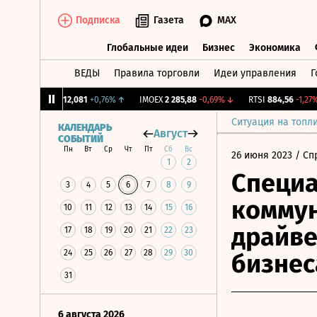
Подписка
Газета
MAX
Глобальные идеи
Бизнес
Экономика
ВЕДЫ
Правила торговли
Идеи управления
Г
Глобальные идеи
Бизнес
Экономик
CNY Бирж.
12,081
+0,76%
↑
IMOEX
2 285,88
-0,69%
↓
RTSI
884,56
-1,27%
↓
Ситуация на топл
КАЛЕНДАРЬ
Август
СОБЫТИЙ
Пн
Вт
Ср
Чт
Пт
Сб
Вс
26 июня 2023
/ Сп
1
2
Специ
3
4
5
6
7
8
9
комму
10
11
12
13
14
15
16
драйве
17
18
19
20
21
22
23
24
25
26
27
28
29
30
бизнес
31
6 августа 2026