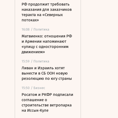
РФ продолжит требовать
наказания для заказчиков
теракта на «Северных
потоках»
16:08
/ Политика
Матвиенко: отношения РФ
и Армении напоминают
«улицу с односторонним
движением»
15:59
/ Политика
Ливан и Израиль хотят
вынести в СБ ООН новую
резолюцию по югу страны
15:50
/ Бизнес
Росатом и РКФР подписали
соглашение о
строительстве ветропарка
на Иссык-Куле