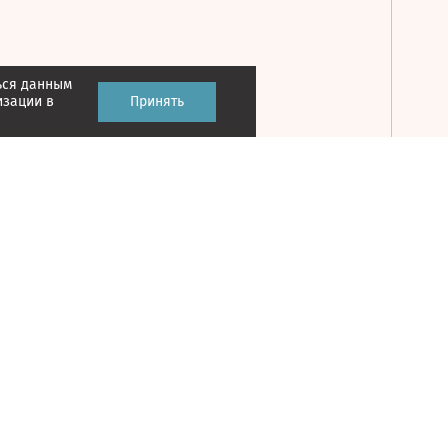
ься данным
Принять
изации в