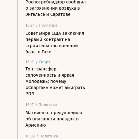
Роспотребнадзор сообщил
о загрязнении воздуха в
Энгельсе и Саратове
16:27
/ Политика
Совет мира США заключил
первый контракт на
строительство военной
базы в Газе
16:17
/
Спорт
Топ-трансфер,
сплоченность и яркая
молодежь: почему
«Спартак» может выиграть
РПЛ
16:17
/ Политика
Матвиенко предупредила
об опасности поездок в
Армению
16:09
/ Политика