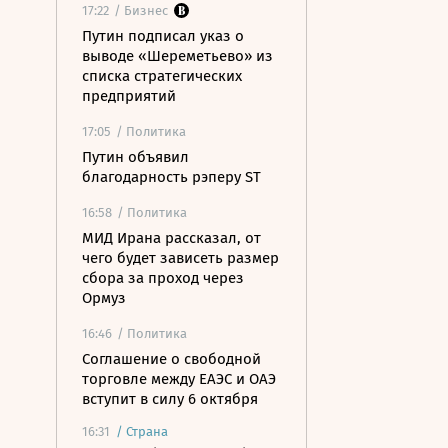
17:22
/ Бизнес
Путин подписал указ о
выводе «Шереметьево» из
списка стратегических
предприятий
17:05
/ Политика
Путин объявил
благодарность рэперу ST
16:58
/ Политика
МИД Ирана рассказал, от
чего будет зависеть размер
сбора за проход через
Ормуз
16:46
/ Политика
Соглашение о свободной
торговле между ЕАЭС и ОАЭ
вступит в силу 6 октября
16:31
/
Страна