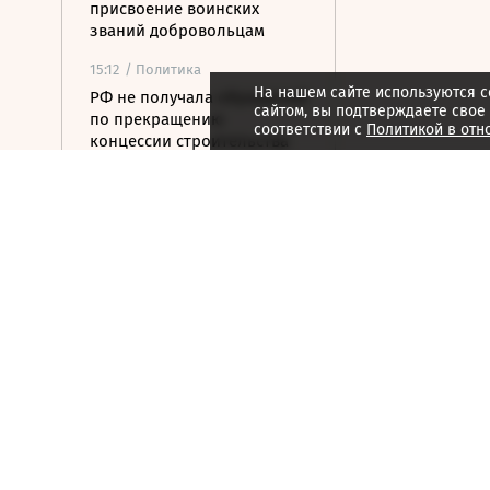
присвоение воинских
званий добровольцам
15:12
/ Политика
На нашем сайте используются c
РФ не получала обращений
сайтом, вы подтверждаете свое
по прекращению
соответствии с
Политикой в отн
концессии строительства
ж/д в Армении
14:54
/ Общество
Генпрокуратура признала
нежелательным
американский фонд Human
Rights Foundation
14:50
/ Экономика
Сазанов: вопрос о
введении windfall tax для
металлургов не
обсуждается
14:37
/ Бизнес