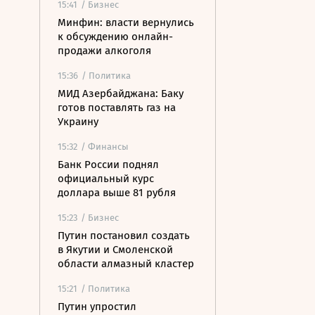
15:41
/ Бизнес
Минфин: власти вернулись
к обсуждению онлайн-
продажи алкоголя
15:36
/ Политика
МИД Азербайджана: Баку
готов поставлять газ на
Украину
15:32
/ Финансы
Банк России поднял
официальный курс
доллара выше 81 рубля
15:23
/ Бизнес
Путин постановил создать
в Якутии и Смоленской
области алмазный кластер
15:21
/ Политика
Путин упростил