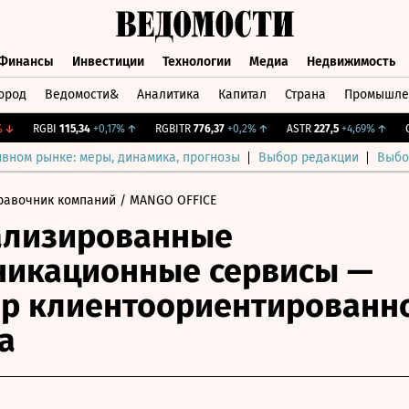
Финансы
Инвестиции
Технологии
Медиа
Недвижимость
ород
Ведомости&
Аналитика
Капитал
Страна
Промышле
а
Финансы
Инвестиции
Технологии
Медиа
Недвижимос
RGBI
115,34
+0,17%
↑
RGBITR
776,37
+0,2%
↑
ASTR
227,5
+4,69%
↑
CNY
ивном рынке: меры, динамика, прогнозы
Выбор редакции
Выбо
равочник компаний
/ MANGO OFFICE
ализированные
никационные сервисы —
р клиентоориентированн
а