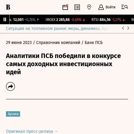
Войти
Бирж.
12,081
+0,76%
↑
IMOEX
2 285,88
-0,69%
↓
RTSI
884,56
-1,27%
↓
RGB
Ситуация на топливном рынке: меры, динамика, прогнозы
Выб
29 июня 2023
/ Справочник компаний
/ Банк ПСБ
Аналитики ПСБ победили в конкурсе
самых доходных инвестиционных
идей
Архив
Оригинал пресс-релиза